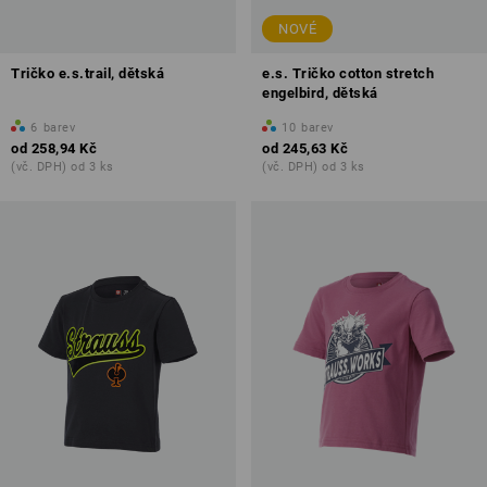
NOVÉ
Tričko e.s.trail, dětská
e.s. Tričko cotton stretch
engelbird, dětská
6
barev
10
barev
od
258,94 Kč
od
245,63 Kč
(vč. DPH) od 3 ks
(vč. DPH) od 3 ks