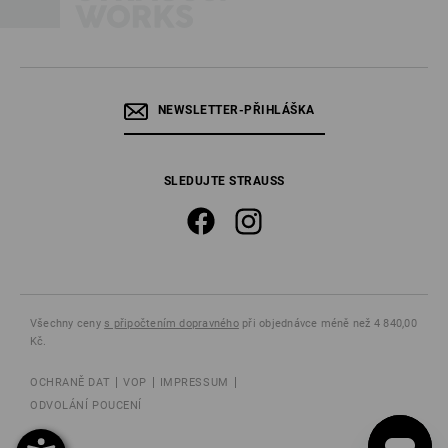
NEWSLETTER-PŘIHLÁŠKA
SLEDUJTE STRAUSS
Všechny ceny
s připočtením dopravného
při objednávce méně než 4 840,00
Kč.
OCHRANĚ DAT
VOP
IMPRESSUM
ODVOLÁNÍ POUCENÍ