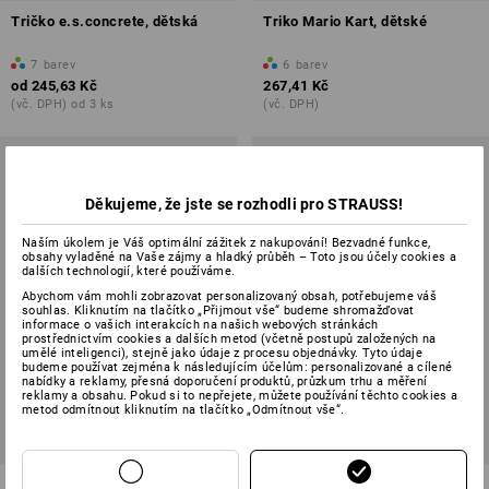
Tričko e.s.concrete, dětská
Triko Mario Kart, dětské
7
barev
6
barev
od
245,63 Kč
267,41 Kč
(vč. DPH) od 3 ks
(vč. DPH)
Děkujeme, že jste se rozhodli pro STRAUSS!
Naším úkolem je Váš optimální zážitek z nakupování! Bezvadné funkce,
obsahy vyladěné na Vaše zájmy a hladký průběh – Toto jsou účely cookies a
dalších technologií, které používáme.
Abychom vám mohli zobrazovat personalizovaný obsah, potřebujeme váš
souhlas. Kliknutím na tlačítko „Přijmout vše“ budeme shromažďovat
informace o vašich interakcích na našich webových stránkách
prostřednictvím cookies a dalších metod (včetně postupů založených na
umělé inteligenci), stejně jako údaje z procesu objednávky. Tyto údaje
budeme používat zejména k následujícím účelům: personalizované a cílené
nabídky a reklamy, přesná doporučení produktů, průzkum trhu a měření
reklamy a obsahu. Pokud si to nepřejete, můžete používání těchto cookies a
metod odmítnout kliknutím na tlačítko „Odmítnout vše“.
Tričko e.s.motion ten pure,
Tričko e.s.iconic works, dětská