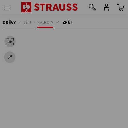
ZPĚT    >
ODĚVY
DĚTI
KALHOTY