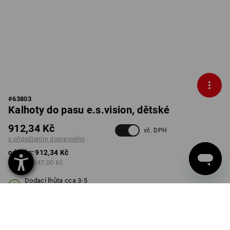
#
63803
Kalhoty do pasu e.s.vision, dětské
912,34 Kč
vč. DPH
s připočtením dopravného
od 1 ks:
912,34 Kč
od 3 ks:
847,00 Kč
Dodací lhůta cca 3-5
pracovních dnů
BARVA
VELIKOST