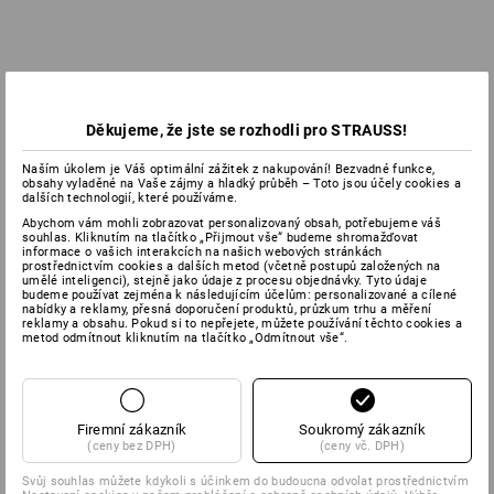
Děkujeme, že jste se rozhodli pro STRAUSS!
Naším úkolem je Váš optimální zážitek z nakupování! Bezvadné funkce,
obsahy vyladěné na Vaše zájmy a hladký průběh – Toto jsou účely cookies a
dalších technologií, které používáme.
Abychom vám mohli zobrazovat personalizovaný obsah, potřebujeme váš
souhlas. Kliknutím na tlačítko „Přijmout vše“ budeme shromažďovat
informace o vašich interakcích na našich webových stránkách
prostřednictvím cookies a dalších metod (včetně postupů založených na
umělé inteligenci), stejně jako údaje z procesu objednávky. Tyto údaje
budeme používat zejména k následujícím účelům: personalizované a cílené
nabídky a reklamy, přesná doporučení produktů, průzkum trhu a měření
reklamy a obsahu. Pokud si to nepřejete, můžete používání těchto cookies a
metod odmítnout kliknutím na tlačítko „Odmítnout vše“.
Firemní zákazník
Soukromý zákazník
(ceny bez DPH)
(ceny vč. DPH)
Svůj souhlas můžete kdykoli s účinkem do budoucna odvolat prostřednictvím