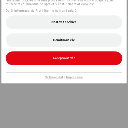
Nastavení cookies
v našem prohlášení o ochraně osobních údajů. Výběr
můžete také individuálně upravit v části "Nastavit cookies".
Další informace viz Prohlášení o
ochraně údajů
.
Nastavit cookies
Odmítnout vše
Akceptovat vše
Ochraně dat
|
Impressum