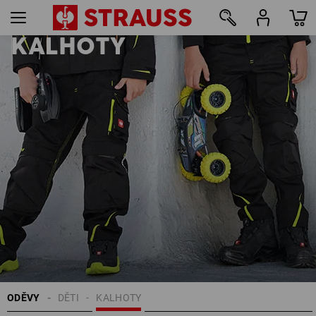
KALHOTY
27
ODĚVY
DĚTI
KALHOTY