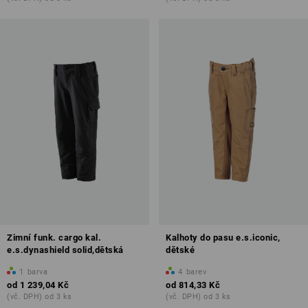
Zimní funk. cargo kal.
Kalhoty do pasu e.s.iconic,
e.s.dynashield solid,dětská
dětské
1
barva
4
barev
od
1 239,04 Kč
od
814,33 Kč
(vč. DPH) od 3 ks
(vč. DPH) od 3 ks