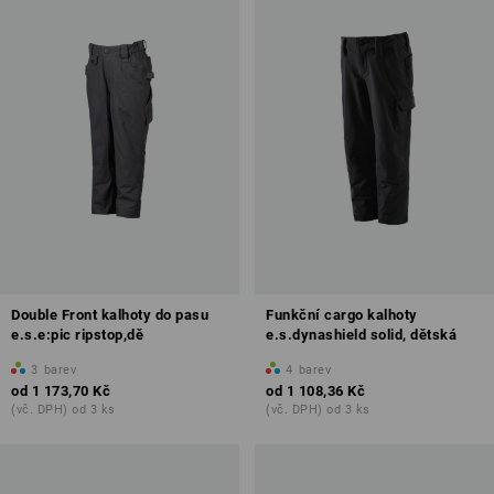
Double Front kalhoty do pasu
Funkční cargo kalhoty
e.s.e:pic ripstop,dě
e.s.dynashield solid, dětská
3
barev
4
barev
od
1 173,70 Kč
od
1 108,36 Kč
(vč. DPH) od 3 ks
(vč. DPH) od 3 ks