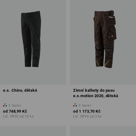
e.s. Chino, dětské
Zimní kalhoty do pasu
e.s.motion 2020, dětská
3
barev
3
barev
od
748,99 Kč
od
1 173,70 Kč
(vč. DPH) od 10 ks
(vč. DPH) od 3 ks