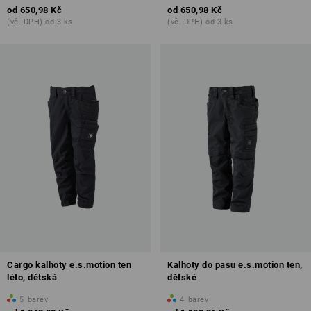
od
650,98 Kč
od
650,98 Kč
(vč. DPH) od 3 ks
(vč. DPH) od 3 ks
Cargo kalhoty e.s.motion ten
Kalhoty do pasu e.s.motion ten,
léto, dětská
dětské
5
barev
4
barev