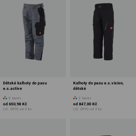
Dětské kalhoty do pasu
Kalhoty do pasu e.s.vision,
e.s.active
dětské
5
barev
2
barev
od
650,98 Kč
od
847,00 Kč
(vč. DPH) od 3 ks
(vč. DPH) od 3 ks