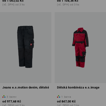
od
1 043,02 Kč
od
1 108,36 Kč
(vč. DPH) od 3 ks
(vč. DPH) od 3 ks
Jeans e.s.motion denim, dětské
Dětská kombinéza e.s.image
3
barev
1
barva
od
977,68 Kč
od
847,00 Kč
(vč. DPH) od 3 ks
(vč. DPH) od 3 ks