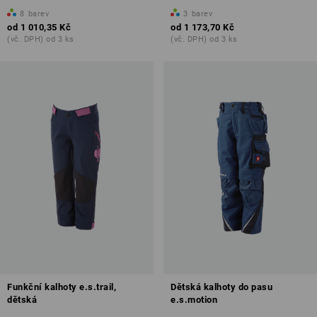
8
barev
3
barev
od
1 010,35 Kč
od
1 173,70 Kč
(vč. DPH) od 3 ks
(vč. DPH) od 3 ks
Funkční kalhoty e.s.trail,
Dětská kalhoty do pasu
dětská
e.s.motion