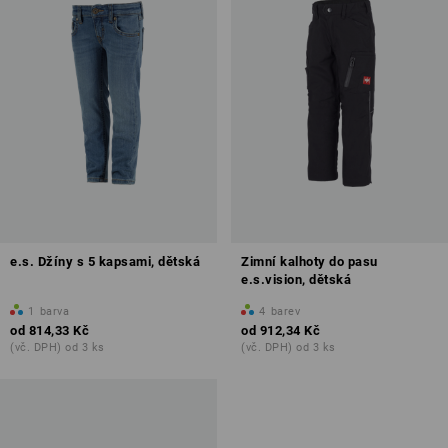
e.s. Džíny s 5 kapsami, dětská
Zimní kalhoty do pasu
e.s.vision, dětská
1
barva
4
barev
od
814,33 Kč
od
912,34 Kč
(vč. DPH) od 3 ks
(vč. DPH) od 3 ks