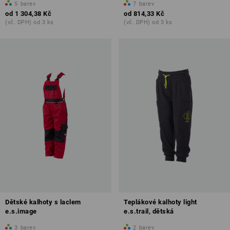
5
barev
7
barev
od
1 304,38 Kč
od
814,33 Kč
(vč. DPH) od 3 ks
(vč. DPH) od 3 ks
Dětské kalhoty s laclem
Teplákové kalhoty light
e.s.image
e.s.trail, dětská
3
barev
2
barev