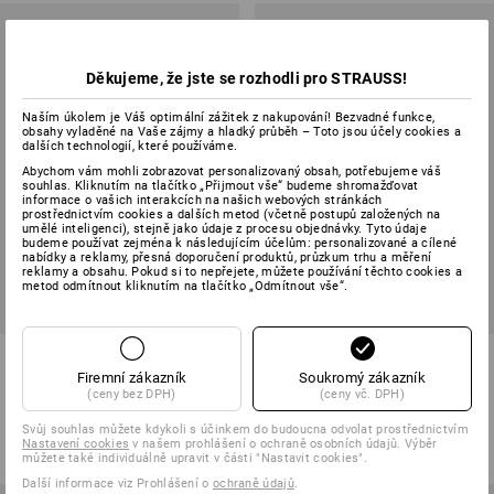
Děkujeme, že jste se rozhodli pro STRAUSS!
Naším úkolem je Váš optimální zážitek z nakupování! Bezvadné funkce,
obsahy vyladěné na Vaše zájmy a hladký průběh – Toto jsou účely cookies a
dalších technologií, které používáme.
Abychom vám mohli zobrazovat personalizovaný obsah, potřebujeme váš
souhlas. Kliknutím na tlačítko „Přijmout vše“ budeme shromažďovat
informace o vašich interakcích na našich webových stránkách
prostřednictvím cookies a dalších metod (včetně postupů založených na
umělé inteligenci), stejně jako údaje z procesu objednávky. Tyto údaje
budeme používat zejména k následujícím účelům: personalizované a cílené
nabídky a reklamy, přesná doporučení produktů, průzkum trhu a měření
reklamy a obsahu. Pokud si to nepřejete, můžete používání těchto cookies a
metod odmítnout kliknutím na tlačítko „Odmítnout vše“.
Kalhoty do pasu e.s.concrete
Kalhoty do deště e.s.motion
solid, dětské
2020 superflex, dětské
Firemní zákazník
Soukromý zákazník
(ceny bez DPH)
(ceny vč. DPH)
4
barev
4
barev
Svůj souhlas můžete kdykoli s účinkem do budoucna odvolat prostřednictvím
od
977,68 Kč
od
847,00 Kč
Nastavení cookies
v našem prohlášení o ochraně osobních údajů. Výběr
(vč. DPH) od 3 ks
(vč. DPH) od 3 ks
můžete také individuálně upravit v části "Nastavit cookies".
Další informace viz Prohlášení o
ochraně údajů
.