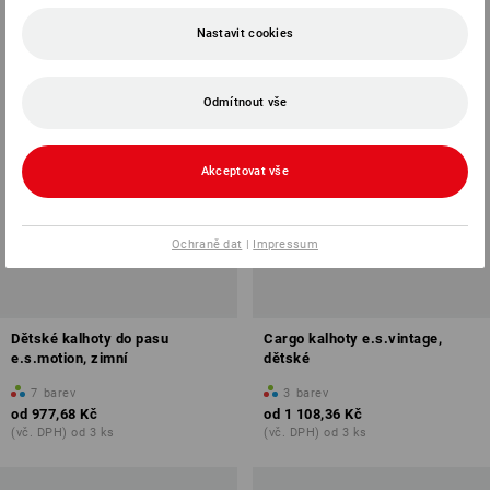
Nastavit cookies
Odmítnout vše
Akceptovat vše
Ochraně dat
|
Impressum
Dětské kalhoty do pasu
Cargo kalhoty e.s.vintage,
e.s.motion, zimní
dětské
7
barev
3
barev
od
977,68 Kč
od
1 108,36 Kč
(vč. DPH) od 3 ks
(vč. DPH) od 3 ks