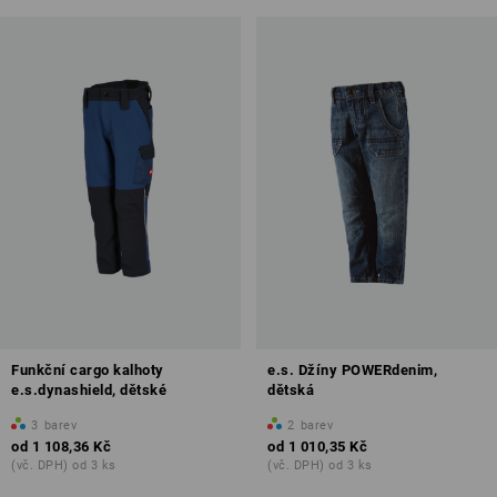
Funkční cargo kalhoty
e.s. Džíny POWERdenim,
e.s.dynashield, dětské
dětská
3
barev
2
barev
od
1 108,36 Kč
od
1 010,35 Kč
(vč. DPH) od 3 ks
(vč. DPH) od 3 ks