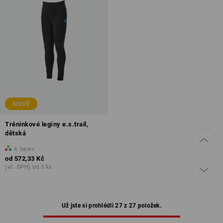
NOVÉ
Tréninkové legíny e.s.trail,
dětská
4
barev
od
572,33 Kč
(vč. DPH) od 3 ks
Už jste si prohlédli 27 z 27 položek.