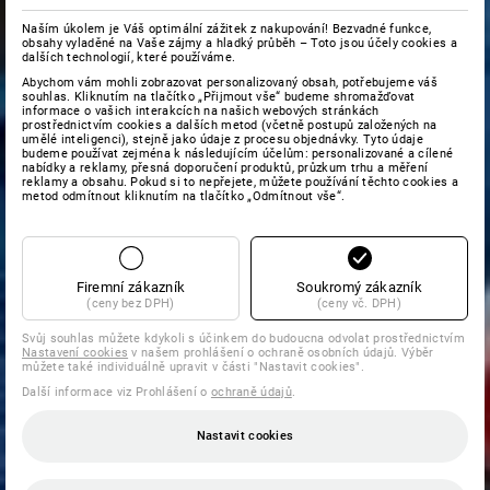
Naším úkolem je Váš optimální zážitek z nakupování! Bezvadné funkce,
obsahy vyladěné na Vaše zájmy a hladký průběh – Toto jsou účely cookies a
dalších technologií, které používáme.
Abychom vám mohli zobrazovat personalizovaný obsah, potřebujeme váš
souhlas. Kliknutím na tlačítko „Přijmout vše“ budeme shromažďovat
informace o vašich interakcích na našich webových stránkách
prostřednictvím cookies a dalších metod (včetně postupů založených na
umělé inteligenci), stejně jako údaje z procesu objednávky. Tyto údaje
budeme používat zejména k následujícím účelům: personalizované a cílené
nabídky a reklamy, přesná doporučení produktů, průzkum trhu a měření
reklamy a obsahu. Pokud si to nepřejete, můžete používání těchto cookies a
metod odmítnout kliknutím na tlačítko „Odmítnout vše“.
Firemní zákazník
Soukromý zákazník
(ceny bez DPH)
(ceny vč. DPH)
Svůj souhlas můžete kdykoli s účinkem do budoucna odvolat prostřednictvím
Nastavení cookies
v našem prohlášení o ochraně osobních údajů. Výběr
můžete také individuálně upravit v části "Nastavit cookies".
Další informace viz Prohlášení o
ochraně údajů
.
Nastavit cookies