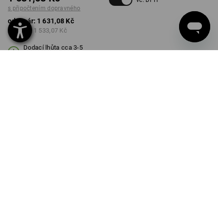
vč. DPH
s připočtením dopravného
od 1 pár:
1 631,08 Kč
od 3 pár:
1 533,07 Kč
Dodací lhůta cca 3-5
pracovních dnů
BARVA
VELIKOST
26
vybrat
vybrat
enciánově modrá / bílá
Množstevní sleva
od 1 pár
od 3 pár
Sleva :
Sleva :
0
%/
pár
6
%/
pár