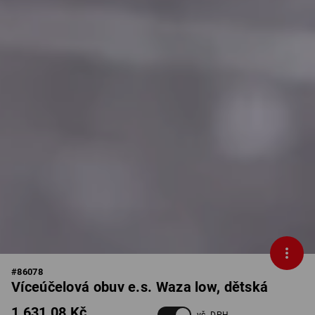
#
86078
Víceúčelová obuv e.s. Waza low, dětská
1 631,08 Kč