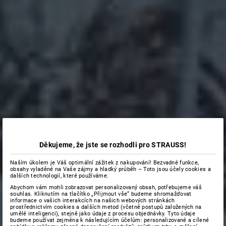
Děkujeme, že jste se rozhodli pro STRAUSS!
Naším úkolem je Váš optimální zážitek z nakupování! Bezvadné funkce,
obsahy vyladěné na Vaše zájmy a hladký průběh – Toto jsou účely cookies a
dalších technologií, které používáme.
Abychom vám mohli zobrazovat personalizovaný obsah, potřebujeme váš
souhlas. Kliknutím na tlačítko „Přijmout vše“ budeme shromažďovat
informace o vašich interakcích na našich webových stránkách
prostřednictvím cookies a dalších metod (včetně postupů založených na
umělé inteligenci), stejně jako údaje z procesu objednávky. Tyto údaje
budeme používat zejména k následujícím účelům: personalizované a cílené