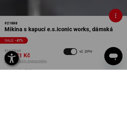
#
21888
Mikina s kapucí e.s.iconic works, dámská
SALE
-47
%
814,33 Kč
vč. DPH
424,71 Kč
s připočtením dopravného
Dodací lhůta cca 3-5
pracovních dnů
BARVA
VELIKOST
S
vybrat
vybrat
oxidově modrá