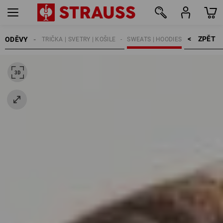
ZPĚT    >
ODĚVY
ŽENY
TRIČKA | SVETRY | KOŠILE
SWEATS | HOODIES