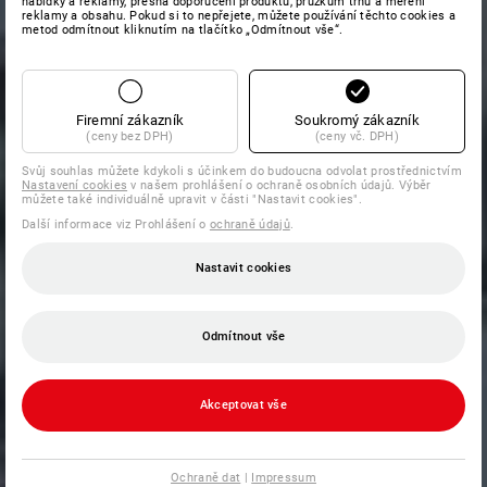
nabídky a reklamy, přesná doporučení produktů, průzkum trhu a měření
reklamy a obsahu. Pokud si to nepřejete, můžete používání těchto cookies a
metod odmítnout kliknutím na tlačítko „Odmítnout vše“.
Firemní zákazník
Soukromý zákazník
(ceny bez DPH)
(ceny vč. DPH)
Svůj souhlas můžete kdykoli s účinkem do budoucna odvolat prostřednictvím
Nastavení cookies
v našem prohlášení o ochraně osobních údajů. Výběr
můžete také individuálně upravit v části "Nastavit cookies".
Další informace viz Prohlášení o
ochraně údajů
.
Nastavit cookies
Odmítnout vše
Akceptovat vše
Ochraně dat
|
Impressum