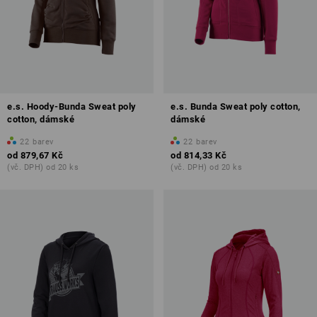
e.s. Hoody-Bunda Sweat poly
e.s. Bunda Sweat poly cotton,
cotton, dámské
dámské
22
barev
22
barev
od
879,67 Kč
od
814,33 Kč
(vč. DPH) od 20 ks
(vč. DPH) od 20 ks