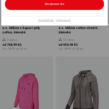
Akceptovat vše
Ochraně dat
|
Impressum
e.s. Mikina s kapucí poly
e.s. Mikina cotton stretch,
cotton, dámská
dámská
7
barev
18
barev
od
748,99 Kč
od
650,98 Kč
(vč. DPH) od 30 ks
(vč. DPH) od 30 ks