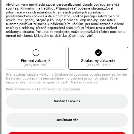
Abychom vám mohli zobrazovat personalizovaný obsah, potřebujeme váš
souhlas. Kliknutím na tlačítko „Přijmout vše“ budeme shromažďovat
informace o vašich interakcích na našich webových stránkách
prostřednictvím cookies a dalších metod (včetně postupů založených na
umělé inteligenci), stejně jako údaje z procesu objednávky. Tyto údaje
budeme používat zejména k následujícím účelům: personalizované a cílené
nabídky a reklamy, přesná doporučení produktů, průzkum trhu a měření
reklamy a obsahu. Pokud si to nepřejete, můžete používání těchto cookies a
metod odmítnout kliknutím na tlačítko „Odmítnout vše“.
e.s. Mikina s kapucí oversize
e.s. Funkční mikina na zip
poly cotton, dámská
solid, dámské
6
barev
12
barev
od
716,32 Kč
od
1 402,39 Kč
Firemní zákazník
Soukromý zákazník
(vč. DPH) od 10 ks
(vč. DPH) od 10 ks
(ceny bez DPH)
(ceny vč. DPH)
Svůj souhlas můžete kdykoli s účinkem do budoucna odvolat prostřednictvím
Nastavení cookies
v našem prohlášení o ochraně osobních údajů. Výběr
můžete také individuálně upravit v části "Nastavit cookies".
Další informace viz Prohlášení o
ochraně údajů
.
Nastavit cookies
Odmítnout vše