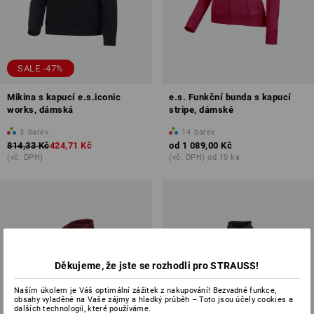
SALE -47%
Mikina s kapucí e.s.iconic
e.s. Funkční bunda s kapucí
works, dámská
stripe, dámské
3
barev
14
barev
814,33 Kč
424,71 Kč
od
1 089,00 Kč
(vč. DPH)
(vč. DPH) od 10 ks
Děkujeme, že jste se rozhodli pro STRAUSS!
Naším úkolem je Váš optimální zážitek z nakupování! Bezvadné funkce,
obsahy vyladěné na Vaše zájmy a hladký průběh – Toto jsou účely cookies a
dalších technologií, které používáme.