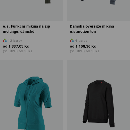
e.s. Funkční mikina na zip
Dámská oversize mikina
melange, dámské
e.s.motion ten
12
barev
4
barev
od
1 337,05 Kč
od
1 108,36 Kč
(vč. DPH) od 10 ks
(vč. DPH) od 10 ks