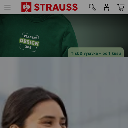
18
Tisk & výšivka – od 1 kusu
Jednoduše navrhnout online
více informací