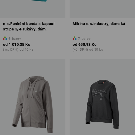
e.s.Funkční bunda s kapucí
Mikina e.s.industry, dámská
stripe 3/4-rukávy, dám.
6
barev
7
barev
od
1 010,35 Kč
od
650,98 Kč
(vč. DPH) od 10 ks
(vč. DPH) od 30 ks