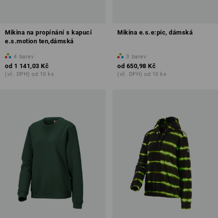
Mikina na propínání s kapucí
Mikina e.s.e:pic, dámská
e.s.motion ten,dámská
4
barev
3
barev
od
1 141,03 Kč
od
650,98 Kč
(vč. DPH) od 10 ks
(vč. DPH) od 10 ks