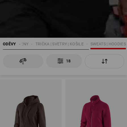
ODĚVY
ŽENY
TRIČKA | SVETRY | KOŠILE
SWEATS | HOODIES
18