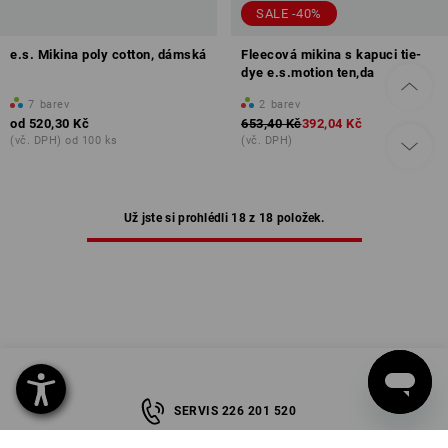
SALE -40%
e.s. Mikina poly cotton, dámská
Fleecová mikina s kapuci tie-
dye e.s.motion ten,da
7
barev
2
barev
od
520,30 Kč
653,40 Kč
392,04 Kč
(vč. DPH) od 100 ks
(vč. DPH)
Už jste si prohlédli 18 z 18 položek.
SERVIS 226 201 520