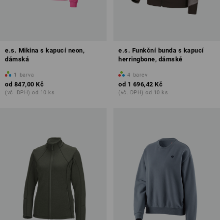
e.s. Mikina s kapucí neon,
e.s. Funkční bunda s kapucí
dámská
herringbone, dámské
1
barva
4
barev
od
847,00 Kč
od
1 696,42 Kč
(vč. DPH) od 10 ks
(vč. DPH) od 10 ks