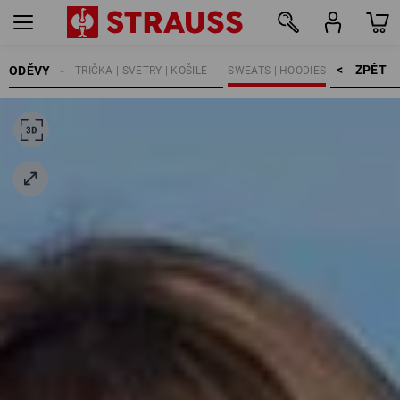
ZPĚT    >
ODĚVY
ŽENY
TRIČKA | SVETRY | KOŠILE
SWEATS | HOODIES