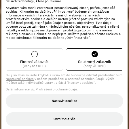
dalších technologií, které používáme.
Abychom vám mohli zobrazovat personalizovaný obsah, potřebujeme váš
souhlas. Kliknutím na tlačítko „Přijmout vše“ budeme shromažďovat
informace o vašich interakcích na našich webových stránkách
prostřednictvím cookies a dalších metod (včetně postupů založených na
umělé inteligenci), stejně jako údaje z procesu objednávky. Tyto údaje
budeme používat zejména k následujícím účelům: personalizované a cílené
nabídky a reklamy, přesná doporučení produktů, průzkum trhu a měření
reklamy a obsahu. Pokud si to nepřejete, můžete používání těchto cookies a
metod odmítnout kliknutím na tlačítko „Odmítnout vše“.
Firemní zákazník
Soukromý zákazník
(ceny bez DPH)
(ceny vč. DPH)
Svůj souhlas můžete kdykoli s účinkem do budoucna odvolat prostřednictvím
Nastavení cookies
v našem prohlášení o ochraně osobních údajů. Výběr
můžete také individuálně upravit v části "Nastavit cookies".
Další informace viz Prohlášení o
ochraně údajů
.
Nastavit cookies
Odmítnout vše