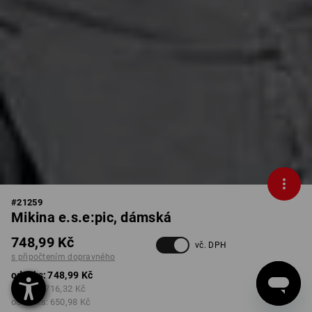
#
21259
Mikina e.s.e:pic, dámská
748,99 Kč
vč. DPH
s připočtením dopravného
od 1 ks:
748,99 Kč
od 3 ks:
716,32 Kč
od 10 ks:
650,98 Kč