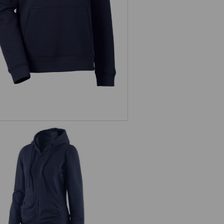
dámská
. Hoody-Bunda Sweat poly cotton,
dámské