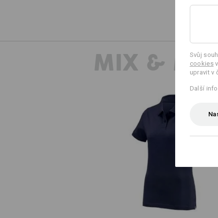
MIX & MA
Svůj souh
cookies
v
upravit v 
Další inf
Nas
e.s. Polo-Tričko cotton, dámsk