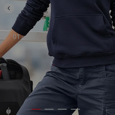
01
/
04