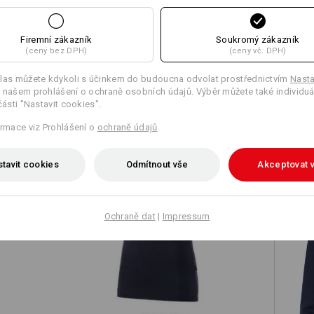
Firemní zákazník
Soukromý zákazník
(ceny bez DPH)
(ceny vč. DPH)
TCH
las můžete kdykoli s účinkem do budoucna odvolat prostřednictvím
Nasta
 našem prohlášení o ochraně osobních údajů. Výběr můžete také individuá
části "Nastavit cookies".
ormace viz Prohlášení o
ochraně údajů
.
tavit cookies
Odmítnout vše
Akceptovat 
Ochraně dat
|
Impressum
é
e.s. Tričko cotton stretch, dámské