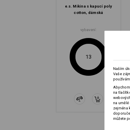
e.s. Mikina s kapucí poly
cotton, dámská
vybavení:
13
Naším úko
Vaše zájm
používám
Abychom 
na tlačít
webových 
na umělé 
zejména k
doporučen
můžete po