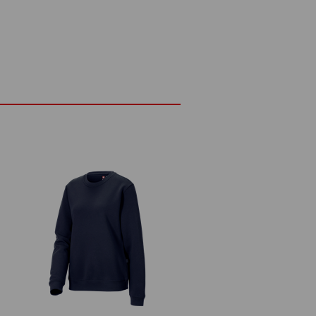
páskům v oblasti pasu a rukávů zároveň
ze. Je jedno, co den zrovna přinesl:
iny zazáří i při dalším nošení svěžím
trpí na komfort, aniž by přitom slevili z
ETAILY
ZVLÁŠTNOSTI
třní stranou
ažením na šňůrku
a rukávech a lemu
Polyester
(cca. 300 g/m²)
Nebělit
Žehlete žehličkou nastavenou na
otu