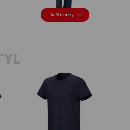
další ukázky
TYL
e.s. Tričko cotton stretch
e