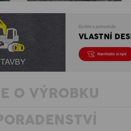
Rychle a jednoduše
VLASTNÍ DES
Navrhněte si nyní
E O VÝROBKU
PORADENSTVÍ
STÁLOBAREVNÁ – SNADNÉ OŠETŘ
U e.s. Mikiny s kapucí poly cotton j
stylem. Kvalitní směs bavlny a polyes