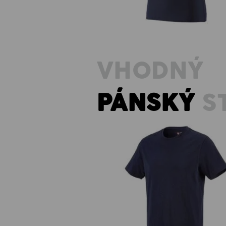
VHODNÝ
PÁNSKÝ
S
e.s. Tričko cotton