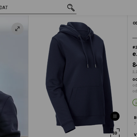
vč. DPH
847,00 Kč
S
modrá
s připočtením dop
O
#
e
8
s 
od
od
od
B
7
V