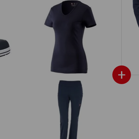
Spes
e.s. Tričko cotton V-Neck, dámské
+
etch,
e.s
e.s. Pracovní neformální kalhoty