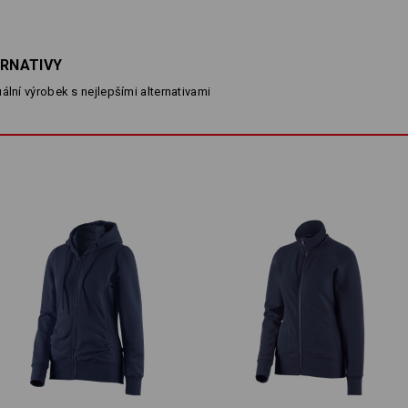
snadné ošetřování, díky elastickým 
mikina optimálně sedí v jakékoli polo
Výrazné, trvanlivé barvy pohodlné mik
leskem.
ERNATIVY
Ideální mikina pro všechny, kteří si po
ální výrobek s nejlepšími alternativami
nároků na styl.
POPIS
D
normální střih
s klokaní kapsou a měkkou vni
vypodšívkovaná kapuce se st
elastické žebrované náplety n
dlouhotrvající jas barev
Materiál:
Svrchní materiál
60
%
Bavlna
/
40
%
Pokyny pro péči:
Perte v pračce na 60 °C, jemné
praní
Sušte v sušičce na nízkou tepl