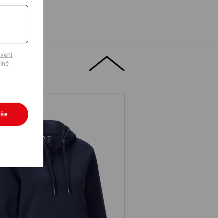
vení
lně
vše
e.s. Mikina s kapucí poly cotton,