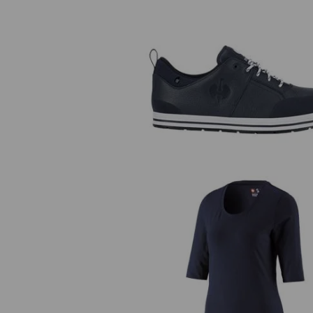
S3 Bezpečnostní polobotky e.s. 
II low
e.s. Tričko s 3/4 rukávy cotton str
dámské