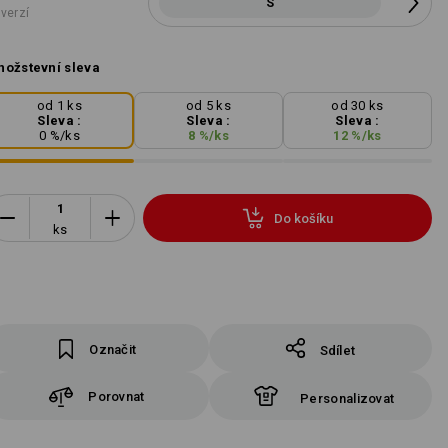
S
 verzí
ožstevní sleva
od 1 ks
od 5 ks
od 30 ks
Sleva :
Sleva :
Sleva :
0
%/
ks
8
%/
ks
12
%/
ks
Do košíku
ks
Označit
Sdílet
Porovnat
Personalizovat