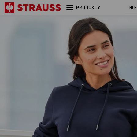
PRODUKTY
e.s. Mikina s kapucí poly
tmavo
cotton, dámská