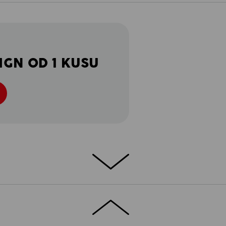
IGN OD 1 KUSU
OVÁNÍ – NORMÁLNÍ FAZÓNA
e komfort dokonale sladěný se sportovním
teru zaručuje příjemný pocit při nošení a