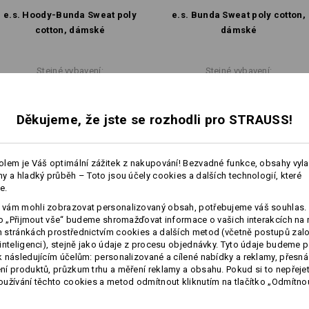
e.s. Hoody-Bunda Sweat poly
e.s. Bunda Sweat poly cotton,
Nečistěte chemicky
cotton, dámské
dámské
Stejné vybavení:
Stejné vybavení:
Personalizace:
Děkujeme, že jste se rozhodli pro STRAUSS!
12
11
Vlastní návrh
lem je Váš optimální zážitek z nakupování! Bezvadné funkce, obsahy vyl
y a hladký průběh – Toto jsou účely cookies a dalších technologií, které
e.
+2 další vybavení
vám mohli zobrazovat personalizovaný obsah, potřebujeme váš souhlas. 
ko „Přijmout vše“ budeme shromažďovat informace o vašich interakcích na 
stránkách prostřednictvím cookies a dalších metod (včetně postupů zal
inteligenci), stejně jako údaje z procesu objednávky. Tyto údaje budeme p
 následujícím účelům: personalizované a cílené nabídky a reklamy, přesná
í produktů, průzkum trhu a měření reklamy a obsahu. Pokud si to nepřejet
užívání těchto cookies a metod odmítnout kliknutím na tlačítko „Odmítnou
Porovnat všechny detaily