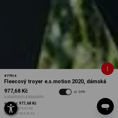
#
77914
Fleecový troyer e.s.motion 2020, dámská
977,68 Kč
vč. DPH
s připočtením dopravného
od 1 ks:
977,68 Kč
od 3 ks:
879,67 Kč
od 10 ks:
814,33 Kč