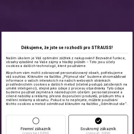
Děkujeme, že jste se rozhodli pro STRAUSS!
Naším úkolem je Váš optimální zážitek z nakupování! Bezvadné funkce,
obsahy vyladěné na Vaše zájmy a hladký průběh – Toto jsou účely
cookies a dalších technologií, které používáme.
Abychom vám mohli zobrazovat personalizovaný obsah, potřebujeme
váš souhlas. Kliknutím na tlačítko „Přijmout vše“ budeme shromažďovat
informace o vašich interakcích na našich webových stránkách
prostřednictvím cookies a dalších metod (včetně postupů založených na
umělé inteligenci), stejně jako údaje z procesu objednávky. Tyto údaje
budeme používat zejména k následujícím účelům: personalizované a
cílené nabídky a reklamy, přesná doporučení produktů, průzkum trhu a
měření reklamy a obsahu. Pokud si to nepřejete, můžete používání
těchto cookies a metod odmítnout kliknutím na tlačítko „Odmítnout vše“.
Firemní zákazník
Soukromý zákazník
(ceny bez DPH)
(ceny vč. DPH)