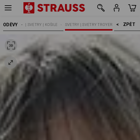
ZPĚT    >
ODĚVY
NY
TRIČKA | SVETRY | KOŠILE
SVETRY | SVETRY TROYER