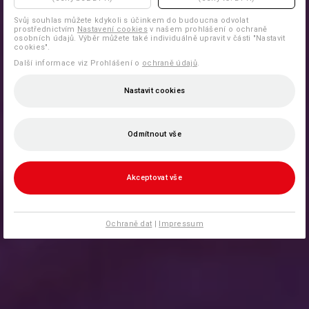
Svůj souhlas můžete kdykoli s účinkem do budoucna odvolat
prostřednictvím
Nastavení cookies
v našem prohlášení o ochraně
osobních údajů. Výběr můžete také individuálně upravit v části "Nastavit
cookies".
Další informace viz Prohlášení o
ochraně údajů
.
Nastavit cookies
Odmítnout vše
Akceptovat vše
Ochraně dat
|
Impressum