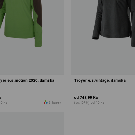
oyer e.s.motion 2020, dámská
Troyer e.s.vintage, dámská
č
od
748,99 Kč
10 ks
8
barev
(vč. DPH) od 10 ks