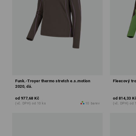
Funk.-Troyer thermo stretch e.s.motion
Fleecový tr
2020, dá.
od
977,68 Kč
od
814,33 K
(vč. DPH) od 10 ks
10
barev
(vč. DPH) od 