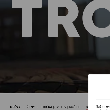
TR
Naším úko
ODĚVY
ŽENY
TRIČKA | SVETRY | KOŠILE
SVETRY | SVET