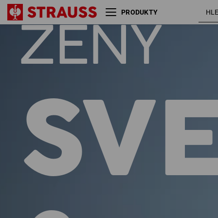
PRODUKTY
ŽENY
Velikost
Barva
SV