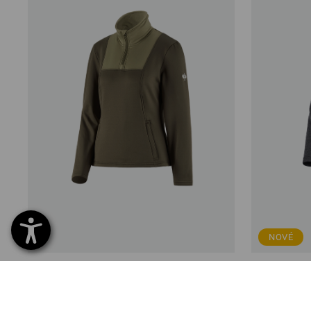
NOVÉ
Funk.Troyer thermo stretch e.s.concrete,
Troyer therm
dámská
od
781,66 Kč
od
879,67 K