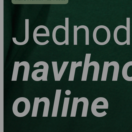
Jednod
Y
navrhn
online