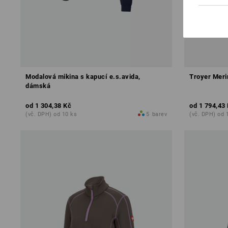
Modalová mikina s kapucí e.s.avida,
Troyer Meri
dámská
od
1 304,38 Kč
od
1 794,43
(vč. DPH) od 10 ks
5
barev
(vč. DPH) od 