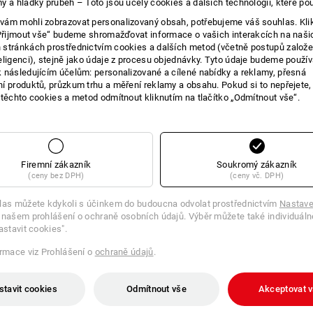
y a hladký průběh – Toto jsou účely cookies a dalších technologií, které po
ám mohli zobrazovat personalizovaný obsah, potřebujeme váš souhlas. Kli
„Přijmout vše“ budeme shromažďovat informace o vašich interakcích na naši
stránkách prostřednictvím cookies a dalších metod (včetně postupů založ
eligenci), stejně jako údaje z procesu objednávky. Tyto údaje budeme použív
 následujícím účelům: personalizované a cílené nabídky a reklamy, přesná
í produktů, průzkum trhu a měření reklamy a obsahu. Pokud si to nepřejete
 těchto cookies a metod odmítnout kliknutím na tlačítko „Odmítnout vše“.
Firemní zákazník
Soukromý zákazník
(ceny bez DPH)
(ceny vč. DPH)
las můžete kdykoli s účinkem do budoucna odvolat prostřednictvím
Nastave
 našem prohlášení o ochraně osobních údajů. Výběr můžete také individuáln
astavit cookies".
ormace viz Prohlášení o
ochraně údajů
.
stavit cookies
Odmítnout vše
Akceptovat 