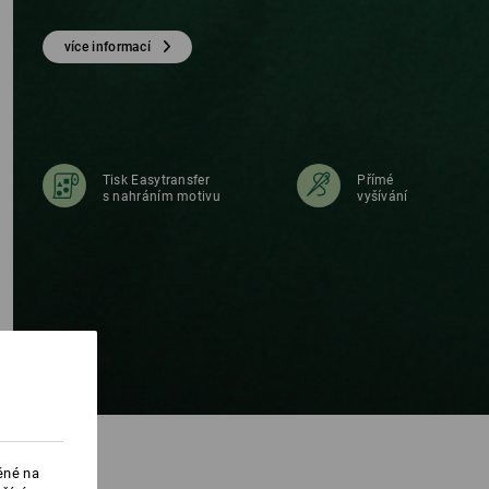
R
více informací
Tisk Easytransfer
Přímé
s nahráním motivu
vyšívání
ěné na