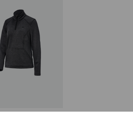
o stretch e.s.trail, dámské
č