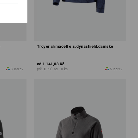
é
Troyer climacell e.s.dynashield,dámské
od
1 141,03 Kč
3
barev
(vč. DPH) od 10 ks
5
barev