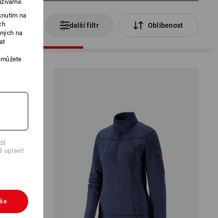
užíváme.
knutím na
ch
10 Produkty
další filtr
Oblíbenost
ených na
at
, můžete
ní
ě upravit
vše