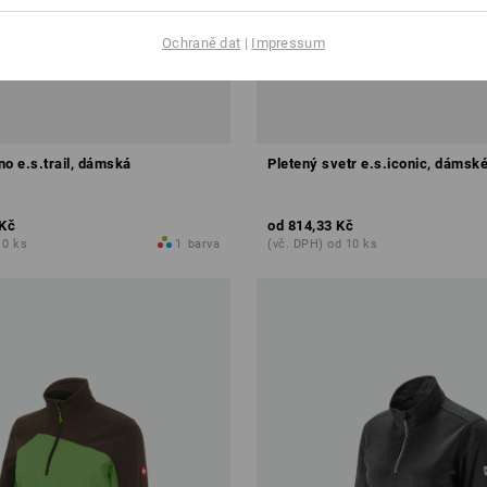
Ochraně dat
|
Impressum
no e.s.trail, dámská
Pletený svetr e.s.iconic, dámsk
 Kč
od
814,33 Kč
10 ks
1
barva
(vč. DPH) od 10 ks