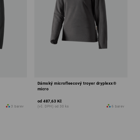
Dámský microfleecový troyer dryplexx®
micro
od
487,63 Kč
3
barev
(vč. DPH) od 30 ks
6
barev