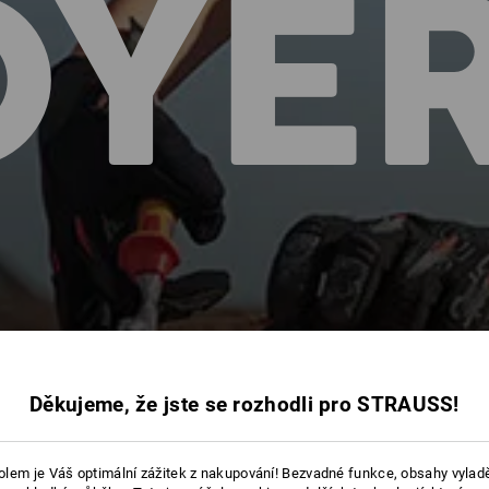
OYE
Děkujeme, že jste se rozhodli pro STRAUSS!
lem je Váš optimální zážitek z nakupování! Bezvadné funkce, obsahy vylad
RY TROYER