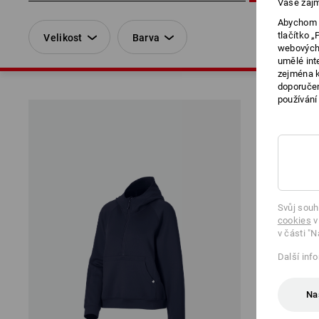
Vaše zájm
Abychom v
tlačítko 
Velikost
Barva
webových 
umělé int
zejména k
doporučen
používání
Svůj souh
cookies
v
v části "N
Další inf
Na