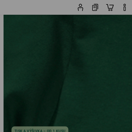
10 Produkty
další filtr
Oblíbenost
Y
TISK & VÝŠIVKA – OD 1 KUSU