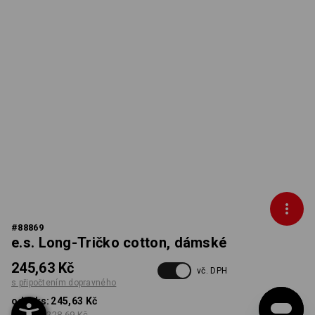
#
88869
e.s. Long-Tričko cotton, dámské
245,63 Kč
vč. DPH
s připočtením dopravného
od 1 ks:
245,63 Kč
od 5 ks:
228,69 Kč