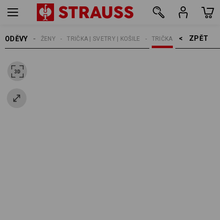
ZPĚT    >
ODĚVY
ŽENY
TRIČKA | SVETRY | KOŠILE
TRIČKA