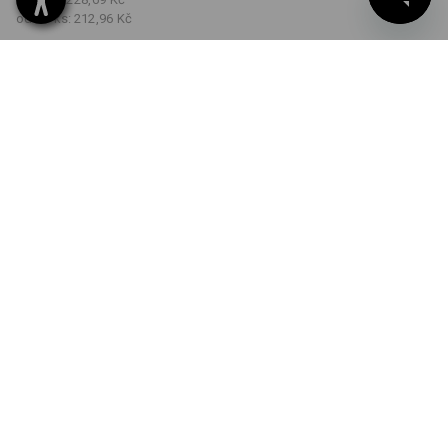
od 30 ks:
212,96 Kč
Dodací lhůta cca 3-5
pracovních dnů
BARVA
VELIKOST
XS
vybrat
vybrat
tyrkysová
Množstevní sleva
od 1 ks
od 5 ks
od 30 ks
Sleva :
Sleva :
Sleva :
0
%/
ks
7
%/
ks
13
%/
ks
ks