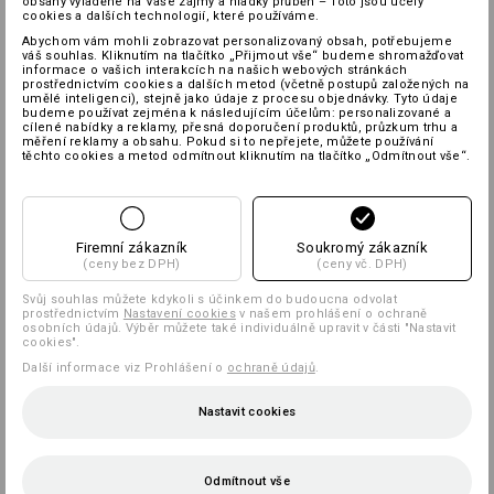
obsahy vyladěné na Vaše zájmy a hladký průběh – Toto jsou účely
cookies a dalších technologií, které používáme.
Abychom vám mohli zobrazovat personalizovaný obsah, potřebujeme
váš souhlas. Kliknutím na tlačítko „Přijmout vše“ budeme shromažďovat
informace o vašich interakcích na našich webových stránkách
prostřednictvím cookies a dalších metod (včetně postupů založených na
umělé inteligenci), stejně jako údaje z procesu objednávky. Tyto údaje
budeme používat zejména k následujícím účelům: personalizované a
cílené nabídky a reklamy, přesná doporučení produktů, průzkum trhu a
měření reklamy a obsahu. Pokud si to nepřejete, můžete používání
těchto cookies a metod odmítnout kliknutím na tlačítko „Odmítnout vše“.
Firemní zákazník
Soukromý zákazník
(ceny bez DPH)
(ceny vč. DPH)
Svůj souhlas můžete kdykoli s účinkem do budoucna odvolat
prostřednictvím
Nastavení cookies
v našem prohlášení o ochraně
osobních údajů. Výběr můžete také individuálně upravit v části "Nastavit
cookies".
Další informace viz Prohlášení o
ochraně údajů
.
Nastavit cookies
Odmítnout vše