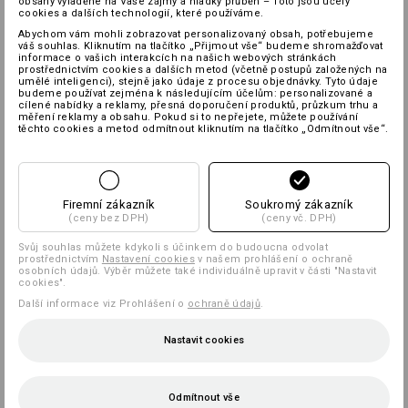
obsahy vyladěné na Vaše zájmy a hladký průběh – Toto jsou účely
cookies a dalších technologií, které používáme.
Abychom vám mohli zobrazovat personalizovaný obsah, potřebujeme
váš souhlas. Kliknutím na tlačítko „Přijmout vše“ budeme shromažďovat
informace o vašich interakcích na našich webových stránkách
prostřednictvím cookies a dalších metod (včetně postupů založených na
umělé inteligenci), stejně jako údaje z procesu objednávky. Tyto údaje
budeme používat zejména k následujícím účelům: personalizované a
cílené nabídky a reklamy, přesná doporučení produktů, průzkum trhu a
měření reklamy a obsahu. Pokud si to nepřejete, můžete používání
těchto cookies a metod odmítnout kliknutím na tlačítko „Odmítnout vše“.
Firemní zákazník
Soukromý zákazník
(ceny bez DPH)
(ceny vč. DPH)
Svůj souhlas můžete kdykoli s účinkem do budoucna odvolat
prostřednictvím
Nastavení cookies
v našem prohlášení o ochraně
osobních údajů. Výběr můžete také individuálně upravit v části "Nastavit
cookies".
Další informace viz Prohlášení o
ochraně údajů
.
Nastavit cookies
Odmítnout vše