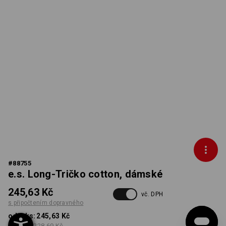
#
88755
e.s. Long-Tričko cotton, dámské
245,63 Kč
vč. DPH
s připočtením dopravného
od 1 ks:
245,63 Kč
od 5 ks:
228,69 Kč