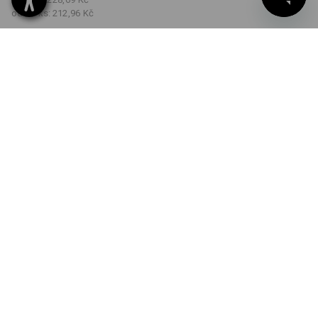
od 30 ks:
212,96 Kč
Dodací lhůta cca 3-5
pracovních dnů
BARVA
VELIKOST
XS
vybrat
vybrat
laguna
Množstevní sleva
od 1 ks
od 5 ks
od 30 ks
Sleva :
Sleva :
Sleva :
0
%/
ks
7
%/
ks
13
%/
ks
ks