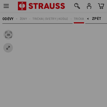
ZPĚT    >
ODĚVY
ŽENY
TRIČKA | SVETRY | KOŠILE
TRIČKA