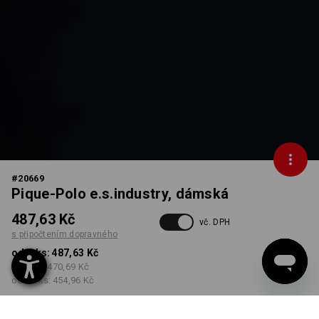
#
20669
Pique-Polo e.s.industry, dámská
487,63 Kč
vč. DPH
s připočtením dopravného
od 1 ks:
487,63 Kč
od 5 ks:
470,69 Kč
od 30 ks:
454,96 Kč
Dodací lhůta cca 3-5
pracovních dnů