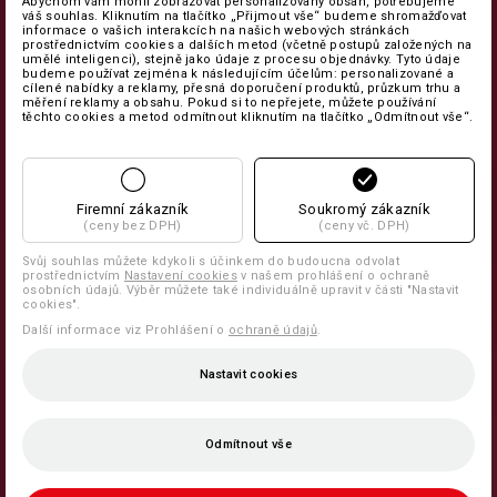
Abychom vám mohli zobrazovat personalizovaný obsah, potřebujeme
váš souhlas. Kliknutím na tlačítko „Přijmout vše“ budeme shromažďovat
informace o vašich interakcích na našich webových stránkách
prostřednictvím cookies a dalších metod (včetně postupů založených na
umělé inteligenci), stejně jako údaje z procesu objednávky. Tyto údaje
budeme používat zejména k následujícím účelům: personalizované a
cílené nabídky a reklamy, přesná doporučení produktů, průzkum trhu a
měření reklamy a obsahu. Pokud si to nepřejete, můžete používání
těchto cookies a metod odmítnout kliknutím na tlačítko „Odmítnout vše“.
Firemní zákazník
Soukromý zákazník
(ceny bez DPH)
(ceny vč. DPH)
Svůj souhlas můžete kdykoli s účinkem do budoucna odvolat
prostřednictvím
Nastavení cookies
v našem prohlášení o ochraně
osobních údajů. Výběr můžete také individuálně upravit v části "Nastavit
cookies".
Další informace viz Prohlášení o
ochraně údajů
.
Nastavit cookies
Odmítnout vše