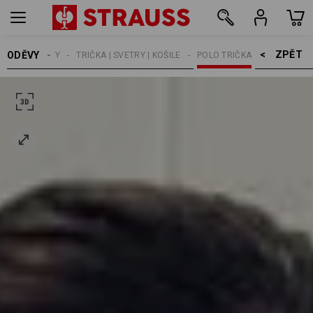
ZPĚT    >
ODĚVY
ŽENY
TRIČKA | SVETRY | KOŠILE
POLO TRIČKA