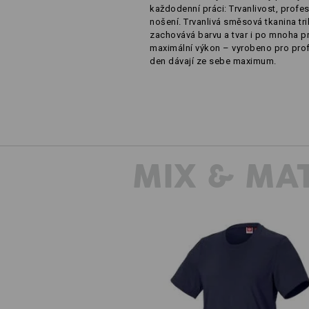
každodenní práci: Trvanlivost, profes
nošení. Trvanlivá směsová tkanina trik
zachovává barvu a tvar i po mnoha p
maximální výkon – vyrobeno pro profe
den dávají ze sebe maximum.
MIX & MA
Tričko e.s.industry, dámská