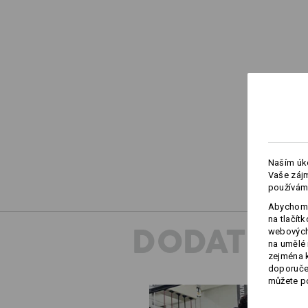
Naším úko
Vaše zájm
používám
Abychom 
na tlačít
DODATEČN
webových 
na umělé 
zejména k
doporučen
můžete po