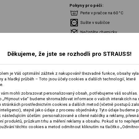
Pokyny pro péči:
Perte v pračce na 60 °C
Sušte v sušičce
Nečistěte chemicky
Děkujeme, že jste se rozhodli pro STRAUSS!
Tento oděv lze prát až na 75 °C (prům
doporučujeme teplotu 60 °C.
lem je Váš optimální zážitek z nakupování! Bezvadné funkce, obsahy vyl
y a hladký průběh – Toto jsou účely cookies a dalších technologií, které
více
e.
Personalizace:
vám mohli zobrazovat personalizovaný obsah, potřebujeme váš souhlas. 
ko „Přijmout vše“ budeme shromažďovat informace o vašich interakcích na 
É INFORMACE
stránkách prostřednictvím cookies a dalších metod (včetně postupů zal
Vlastní návrh
inteligenci), stejně jako údaje z procesu objednávky. Tyto údaje budeme p
 následujícím účelům: personalizované a cílené nabídky a reklamy, přesná
í produktů, průzkum trhu a měření reklamy a obsahu. Pokud si to nepřejet
užívání těchto cookies a metod odmítnout kliknutím na tlačítko „Odmítnou