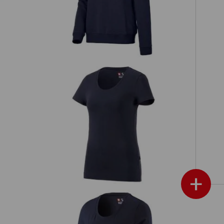
é
e.s. Tričko cotton stretch, dámské
+