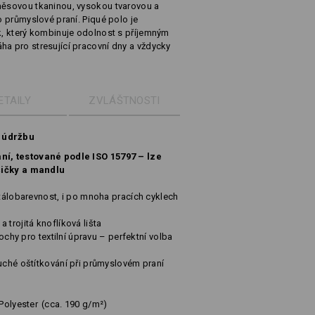
směsovou tkaninou, vysokou tvarovou a
ro průmyslové praní. Piqué polo je
ek, který kombinuje odolnost s příjemným
ha pro stresující pracovní dny a vždycky
ETAILY
ZVLÁŠTNOSTI
a údržbu
í, testované podle ISO 15797 – lze
šičky a mandlu
stálobarevnost, i po mnoha pracích cyklech
é
 trojitá knoflíková lišta
lochy pro textilní úpravu – perfektní volba
duché oštítkování při průmyslovém praní
Polyester
(cca. 190 g/m²)