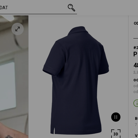
vč. DPH
487,63 Kč
S
modrá
s připočtením dop
O
#
P
4
s 
od
od
od
B
7
V