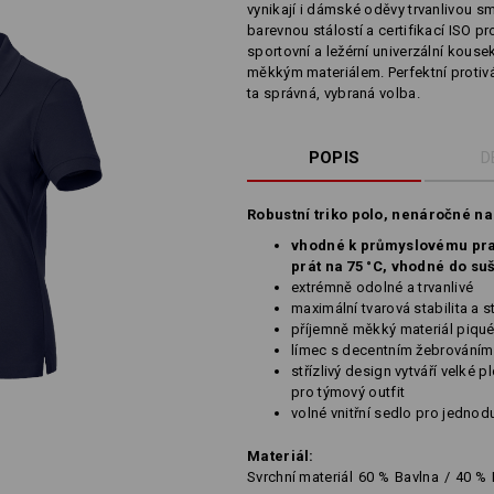
vynikají i dámské oděvy trvanlivou 
barevnou stálostí a certifikací ISO p
sportovní a ležérní univerzální kous
měkkým materiálem. Perfektní protivá
ta správná, vybraná volba.
POPIS
D
Robustní triko polo, nenáročné n
vhodné k průmyslovému pran
prát na 75 °C, vhodné do su
extrémně odolné a trvanlivé
maximální tvarová stabilita a 
příjemně měkký materiál piqu
límec s decentním žebrováním a
střízlivý design vytváří velké p
pro týmový outfit
volné vnitřní sedlo pro jedno
Materiál:
Svrchní materiál
60
%
Bavlna
/
40
%