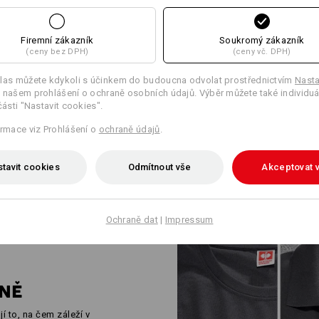
PRACOVNÍ ODĚ
Firemní zákazník
Soukromý zákazník
PROFESIONÁLY
(ceny bez DPH)
(ceny vč. DPH)
Robustní, funkční a promyšlené 
las můžete kdykoli s účinkem do budoucna odvolat prostřednictvím
Nasta
je odpovědí na specifické výzvy
 našem prohlášení o ochraně osobních údajů. Výběr můžete také individuá
mikiny s kapucí, pracovní kalho
části "Nastavit cookies".
normy ISO 15797 pro průmyslov
jednoduchém stylu. Málo švů, z
ormace viz Prohlášení o
ochraně údajů
.
vlastní designy. Silný výkon pr
po velké podniky.
tavit cookies
Odmítnout vše
Akceptovat 
Ochraně dat
|
Impressum
NĚ
í to, na čem záleží v