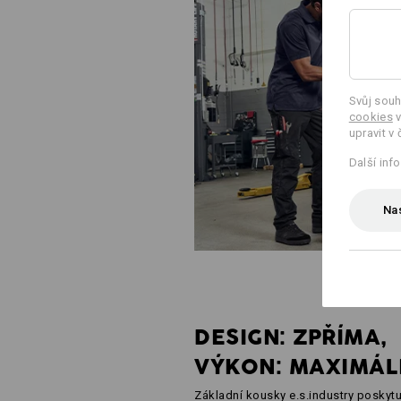
Svůj souh
cookies
v
upravit v 
Další inf
Nas
DESIGN: ZPŘÍMA,
VÝKON: MAXIMÁL
Základní kousky e.s.industry poskytuj