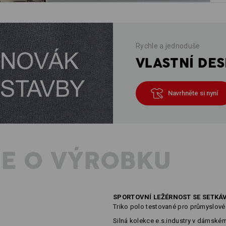
Rychle a jednoduše
VLASTNÍ DES
Navrhněte si nyní
E O VÝROBKU
SPORTOVNÍ LEŽÉRNOST SE SETKÁ
Triko polo testované pro průmyslové
Silná kolekce e.s.industry v dámském