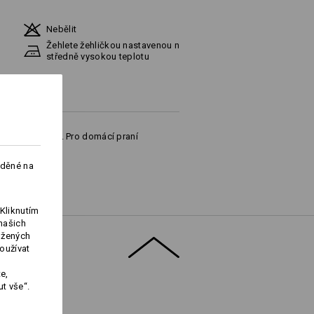
Nebělit
Žehlete žehličkou nastavenou na
středně vysokou teplotu
yslové čištění). Pro domácí praní
aděné na
Kliknutím
našich
ožených
Logoservice
oužívat
e,
t vše“.