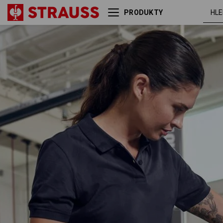
PRODUKTY
Pique-Polo e.s.industry,
tmavo
dámská