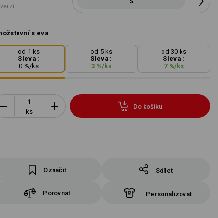
S
 verzí
ožstevní sleva
od 1 ks
od 5 ks
od 30 ks
Sleva :
Sleva :
Sleva :
0
%/
ks
3
%/
ks
7
%/
ks
Do košíku
ks
Označit
Sdílet
Porovnat
Personalizovat