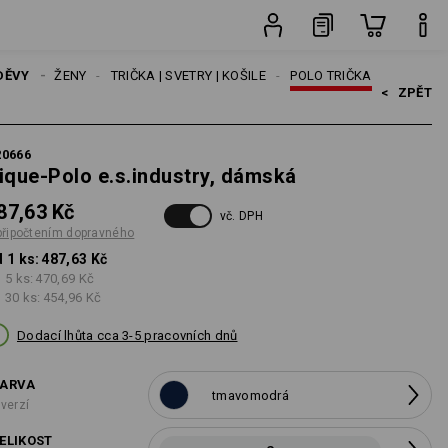
ravného
ks
DĚVY
ŽENY
TRIČKA | SVETRY | KOŠILE
POLO TRIČKA
<   
ZPĚT
20666
ique-Polo e.s.industry, dámská
87,63 Kč
vč. DPH
připočtením dopravného
 1 ks:
487,63 Kč
 5 ks:
470,69 Kč
 30 ks:
454,96 Kč
Dodací lhůta cca 3-5 pracovních dnů
ARVA
tmavomodrá
 verzí
ELIKOST