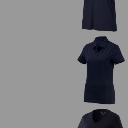
e.s. Polo-Tričko cotton, dámsk