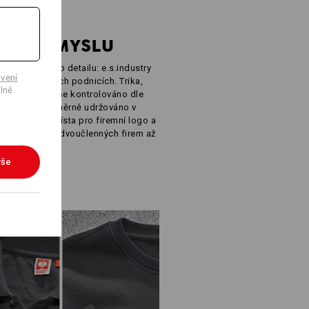
VY PRO
 V PRŮMYSLU
do nejmenšího detailu: e.s.industry
vení
 v průmyslových podnicích. Trika,
lně
ty a bundy – vše kontrolováno dle
é prádlo a záměrně udržováno v
ato spousta místa pro firemní logo a
o všechny – od dvoučlenných firem až
vše