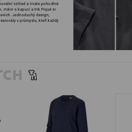
ionální vzhled a trvale pohodlné
, mikin s kapucí a trik Piqué si
raních. Jednoduchý design,
sionály v průmyslu, kteří každý
TCH
Mikina e.s.industry, dámská