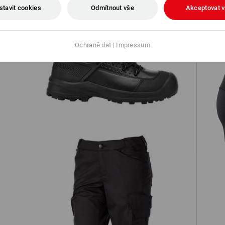
stavit cookies
Odmítnout vše
Akceptovat 
Ochraně dat
|
Impressum
á
S3 Bezpečnostní obuv e.s. Katavi low
ké
Šortky e.s.trail, dámské