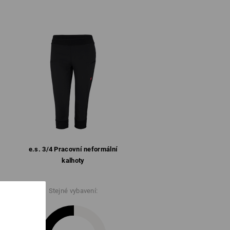
%
Elastan
(cca. 250 g/m²)
Nebělit
Žehlete žehličkou nastavenou na
nízkou teplotu
vyprodání zásob !!!
e.s. 3/​4 Pracovní neformální
kalhoty
Stejné vybavení:
ŽDÉM POHYBU!