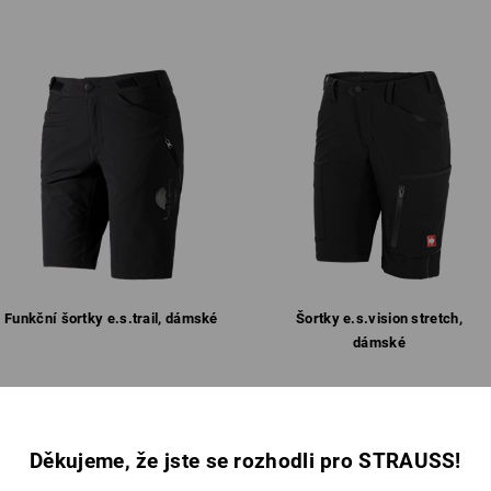
Materiál:
Svrchní materiál
78
%
Polyamid
/
22
Pokyny pro péči:
Perte v pračce na 40 °C
Nesušte v sušičce
Nečistěte chemicky
!!! Sezónní zboží !!! K dodání jen do 
Funkční šortky e.s.​trail, dámské
Šortky e.s.​vision stretch,
dámské
Stejné vybavení:
Stejné vybavení:
Děkujeme, že jste se rozhodli pro STRAUSS!
NÍ POLOZE
PERFEKTNE SEDÍ PRI KA