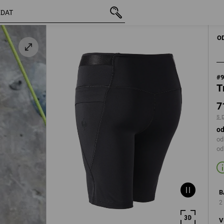
vč. DPH
716,32 Kč
34
á
s připočtením doprav
O
#
T
7
s 
od
od
od
B
2
V