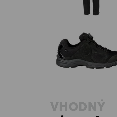
O2 Pracovní obuv e.s. Minkar I
VHODNÝ