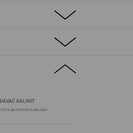
!
důvod, proč nevypadat v pracovním oděvu
ě postarají nejenom o pocit pohodlí a úžasné
ostávají. Stabilní, trvanlivý materiál a hodně
jí profesionální optický dojem a zaručenou
DETAILY
vé šortky
DÁVAČ KALHOT
ateriál
cích k perfektním kalhotám
mu, elastickému komfortnímu pasu a bočním
vním designu