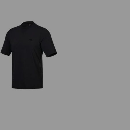
Funkční triko UV e.s.trail