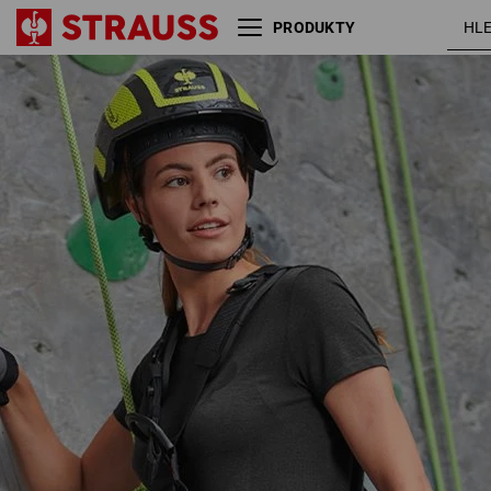
PRODUKTY
Tréninkové krátké legíny
čern
e.s.trail, dámská