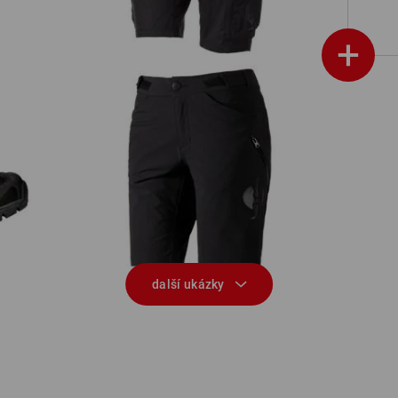
+
I
Funkční šortky e.s.trail, dámské
další ukázky