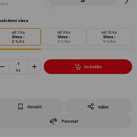
34
 verzí
ožstevní sleva
od 1 ks
od 3 ks
od 10 ks
Sleva :
Sleva :
Sleva :
0
%/
ks
5
%/
ks
9
%/
ks
Do košíku
ks
Označit
Sdílet
Porovnat