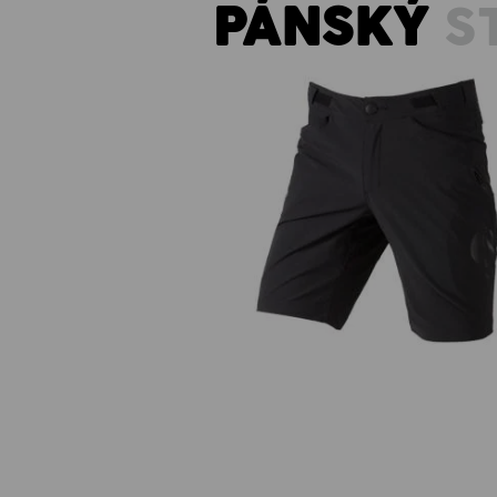
PÁNSKÝ
S
Funkční šortky e.s.trail