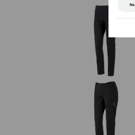
Na
Funkční legíny e.s.trail, dámsk
Funkční kalhoty e.s.trail, dáms