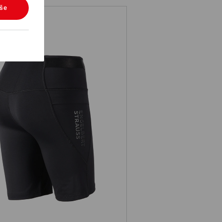
vše
Tréninkové krátké legíny e.s.trail,
dámská