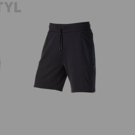
TYL
Teplákové šortky light e.s.trail