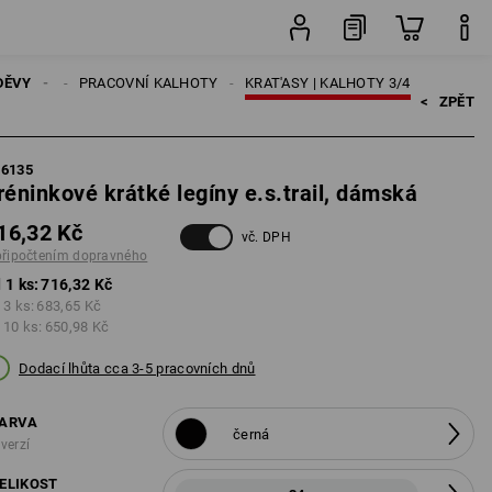
ného
ks
DĚVY
ŽENY
PRACOVNÍ KALHOTY
KRAT'ASY | KALHOTY 3/4
<   
ZPĚT
96135
réninkové krátké legíny e.s.trail, dámská
16,32 Kč
vč. DPH
připočtením dopravného
 1 ks:
716,32 Kč
 3 ks:
683,65 Kč
 10 ks:
650,98 Kč
Dodací lhůta cca 3-5 pracovních dnů
ARVA
černá
 verzí
ELIKOST