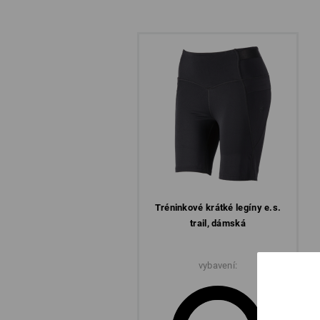
Let`s get ready to trail!
Tréninkové krátké legíny e.s.​
trail, dámská
vybavení:
POHODLNÉ V KAŽDÉ PRACOV