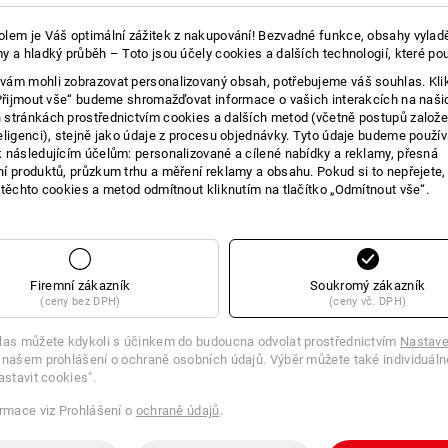
6
5
 sezení nebo neustálý pohyb:
Zvýšený pas vytvárí hezkou siluet
lem je Váš optimální zážitek z nakupování! Bezvadné funkce, obsahy vylad
bené z velmi pohodlného,
patrí spousta pohybu.
y a hladký průběh – Toto jsou účely cookies a dalších technologií, které po
iálu, flexibilne zvládnou
ám mohli zobrazovat personalizovaný obsah, potřebujeme váš souhlas. Kli
„Přijmout vše“ budeme shromažďovat informace o vašich interakcích na naši
+6 další vybavení
+12 další vybavení
stránkách prostřednictvím cookies a dalších metod (včetně postupů založ
eligenci), stejně jako údaje z procesu objednávky. Tyto údaje budeme použív
 následujícím účelům: personalizované a cílené nabídky a reklamy, přesná
í produktů, průzkum trhu a měření reklamy a obsahu. Pokud si to nepřejete
 těchto cookies a metod odmítnout kliknutím na tlačítko „Odmítnout vše“.
ATRA
Porovnat všechny detaily
Vaše po
Firemní zákazník
Soukromý zákazník
(ceny bez DPH)
(ceny vč. DPH)
Pracovní 
Stejne fl
las můžete kdykoli s účinkem do budoucna odvolat prostřednictvím
Nastave
jako spor
 našem prohlášení o ochraně osobních údajů. Výběr můžete také individuáln
sportovní
TCH
astavit cookies".
charakte
ormace viz Prohlášení o
ochraně údajů
.