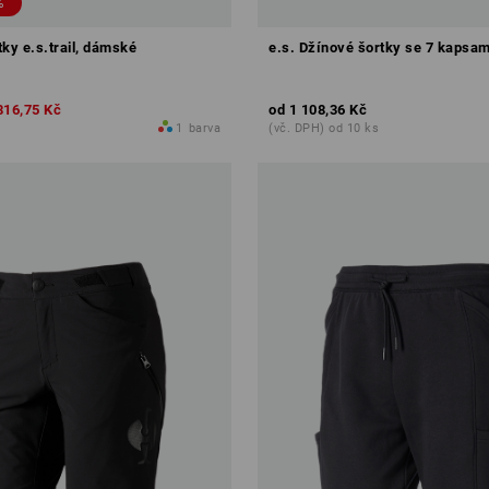
%
ky e.s.trail, dámské
e.s. Džínové šortky se 7 kapsa
816,75 Kč
od
1 108,36 Kč
1
barva
(vč. DPH) od 10 ks