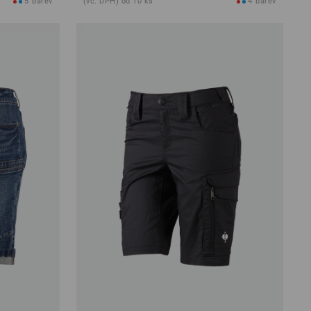
5
barev
(vč. DPH) od 10 ks
4
barev