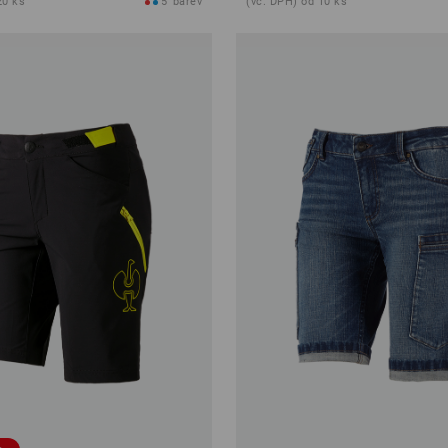
20 ks
5
barev
(vč. DPH) od 10 ks