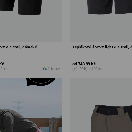
ky e.s.trail, dámské
Teplákové šortky light e.s.trail
 Kč
od
748,99 Kč
10 ks
4
barev
(vč. DPH) od 10 ks