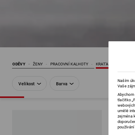
ODĚVY
ŽENY
PRACOVNÍ KALHOTY
KRAT'ASY | KALHOTY 
Naším úko
Velikost
Barva
Vaše zájm
Abychom v
tlačítko 
webových 
umělé int
zejména k
doporučen
používání