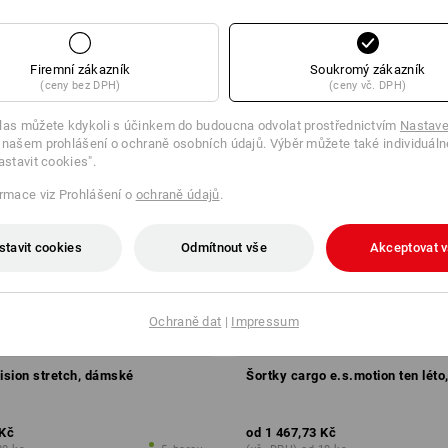
Firemní zákazník
Soukromý zákazník
(ceny bez DPH)
(ceny vč. DPH)
las můžete kdykoli s účinkem do budoucna odvolat prostřednictvím
Nastave
 našem prohlášení o ochraně osobních údajů. Výběr můžete také individuáln
astavit cookies".
ormace viz Prohlášení o
ochraně údajů
.
stavit cookies
Odmítnout vše
Akceptovat 
Ochraně dat
|
Impressum
vision stretch, dámské
Šortky cargo e.s.motion ten lét
 Kč
od
1 467,73 Kč