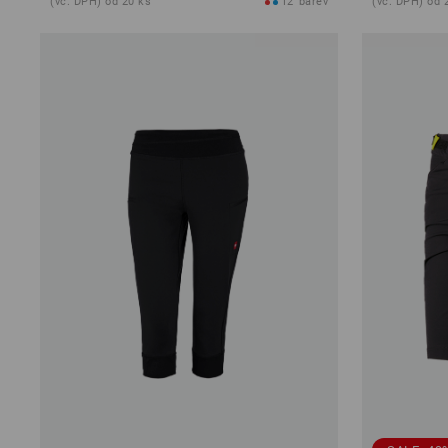
(vč. DPH) od 20 ks
12
barev
(vč. DPH) od 