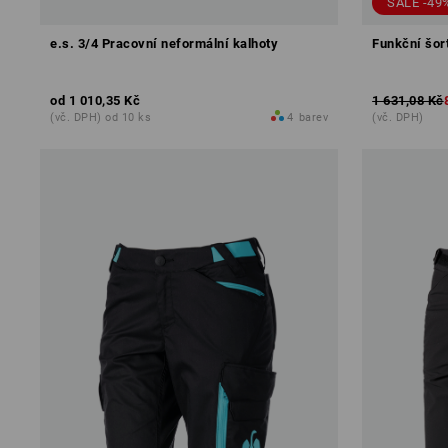
SALE -49
e.s. 3/4 Pracovní neformální kalhoty
Funkční šort
od
1 010,35 Kč
1 631,08 Kč
(vč. DPH) od 10 ks
4
barev
(vč. DPH)