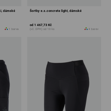
mi, dámské
Šortky e.s.concrete light, dámské
od
1 467,73 Kč
1
barva
(vč. DPH) od 10 ks
4
barev