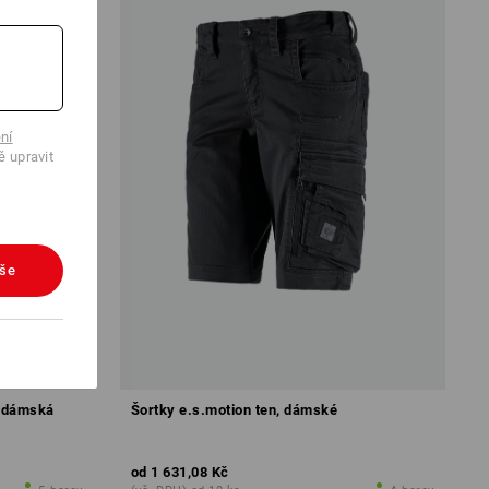
ní
ě upravit
vše
o,dámská
Šortky e.s.motion ten, dámské
od
1 631,08 Kč