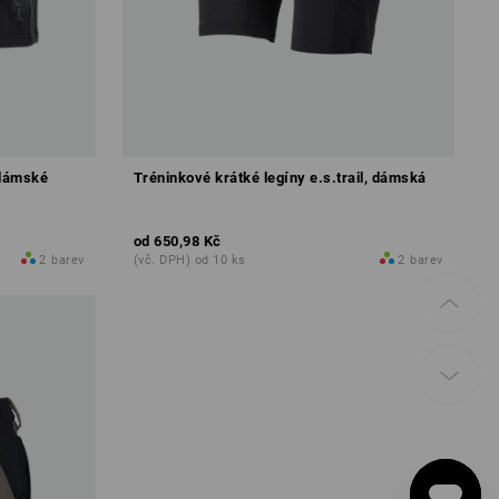
, dámské
Tréninkové krátké legíny e.s.trail, dámská
od
650,98 Kč
2
barev
(vč. DPH) od 10 ks
2
barev