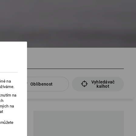
ěné na
Vyhledávač
Oblíbenost
kalhot
užíváme.
knutím na
ch
ených na
at
, můžete