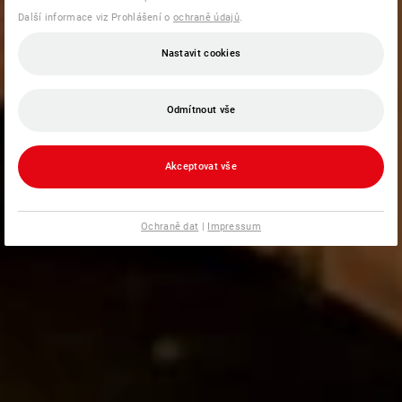
Další informace viz Prohlášení o
ochraně údajů
.
Nastavit cookies
Odmítnout vše
Akceptovat vše
Ochraně dat
|
Impressum