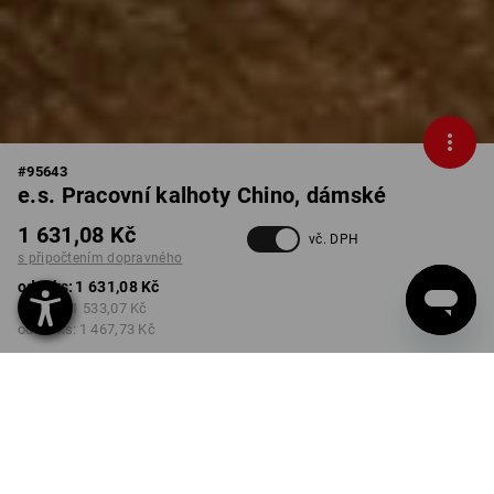
#
95643
e.s. Pracovní kalhoty Chino, dámské
1 631,08 Kč
vč. DPH
s připočtením dopravného
od 1 ks:
1 631,08 Kč
od 3 ks:
1 533,07 Kč
od 10 ks:
1 467,73 Kč
Dodací lhůta cca 3-5
pracovních dnů
BARVA
VELIKOST
34
vybrat
vybrat