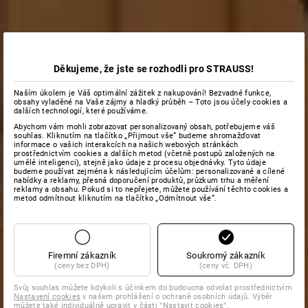
Děkujeme, že jste se rozhodli pro STRAUSS!
Naším úkolem je Váš optimální zážitek z nakupování! Bezvadné funkce,
obsahy vyladěné na Vaše zájmy a hladký průběh – Toto jsou účely cookies a
dalších technologií, které používáme.
Abychom vám mohli zobrazovat personalizovaný obsah, potřebujeme váš
souhlas. Kliknutím na tlačítko „Přijmout vše“ budeme shromažďovat
informace o vašich interakcích na našich webových stránkách
prostřednictvím cookies a dalších metod (včetně postupů založených na
umělé inteligenci), stejně jako údaje z procesu objednávky. Tyto údaje
budeme používat zejména k následujícím účelům: personalizované a cílené
nabídky a reklamy, přesná doporučení produktů, průzkum trhu a měření
reklamy a obsahu. Pokud si to nepřejete, můžete používání těchto cookies a
metod odmítnout kliknutím na tlačítko „Odmítnout vše“.
Firemní zákazník
Soukromý zákazník
(ceny bez DPH)
(ceny vč. DPH)
Svůj souhlas můžete kdykoli s účinkem do budoucna odvolat prostřednictvím
Nastavení cookies
v našem prohlášení o ochraně osobních údajů. Výběr
můžete také individuálně upravit v části "Nastavit cookies".