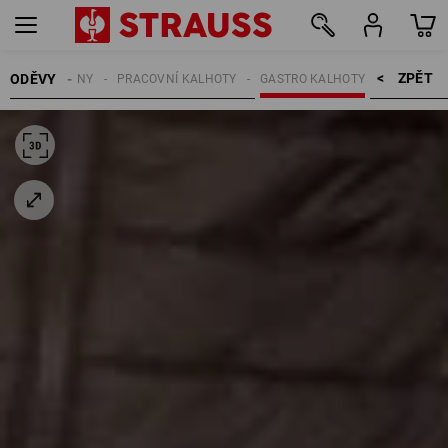
ZPĚT    >
ODĚVY
ŽENY
PRACOVNÍ KALHOTY
GASTRO KALHOTY