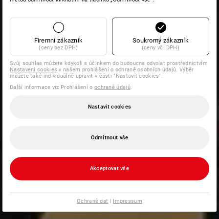
Firemní zákazník
Soukromý zákazník
(ceny bez DPH)
(ceny vč. DPH)
Svůj souhlas můžete kdykoli s účinkem do budoucna odvolat prostřednictvím
Nastavení cookies
v našem prohlášení o ochraně osobních údajů. Výběr
můžete také individuálně upravit v části "Nastavit cookies".
Další informace viz Prohlášení o
ochraně údajů
.
Nastavit cookies
Odmítnout vše
Akceptovat vše
Ochraně dat
|
Impressum