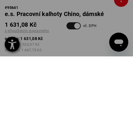
#
95641
e.s. Pracovní kalhoty Chino, dámské
1 631,08 Kč
vč. DPH
s připočtením dopravného
od 1 ks:
1 631,08 Kč
od 3 ks:
1 533,07 Kč
od 10 ks:
1 467,73 Kč
Dodací lhůta cca 3-5
pracovních dnů
BARVA
VELIKOST
34
vybrat
vybrat
černá
Množstevní sleva
od 1 ks
od 3 ks
od 10 ks