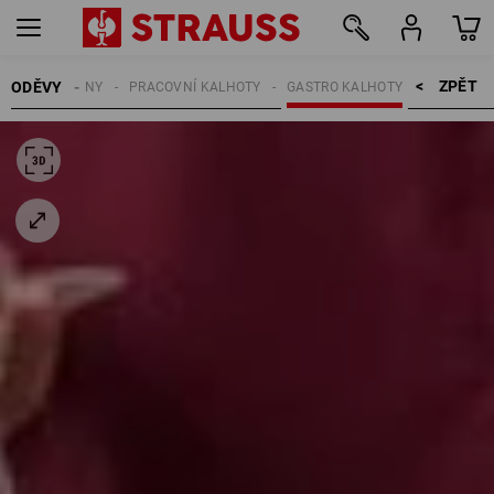
ZPĚT    >
ODĚVY
ŽENY
PRACOVNÍ KALHOTY
GASTRO KALHOTY