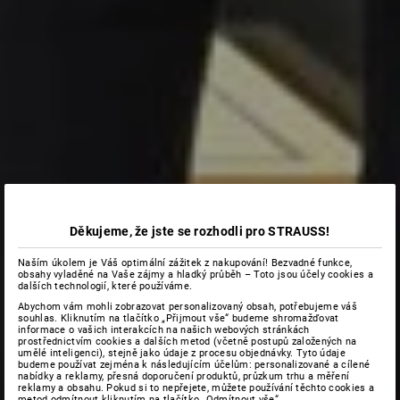
Děkujeme, že jste se rozhodli pro STRAUSS!
Naším úkolem je Váš optimální zážitek z nakupování! Bezvadné funkce,
obsahy vyladěné na Vaše zájmy a hladký průběh – Toto jsou účely cookies a
dalších technologií, které používáme.
Abychom vám mohli zobrazovat personalizovaný obsah, potřebujeme váš
souhlas. Kliknutím na tlačítko „Přijmout vše“ budeme shromažďovat
informace o vašich interakcích na našich webových stránkách
prostřednictvím cookies a dalších metod (včetně postupů založených na
umělé inteligenci), stejně jako údaje z procesu objednávky. Tyto údaje
budeme používat zejména k následujícím účelům: personalizované a cílené
nabídky a reklamy, přesná doporučení produktů, průzkum trhu a měření
reklamy a obsahu. Pokud si to nepřejete, můžete používání těchto cookies a
metod odmítnout kliknutím na tlačítko „Odmítnout vše“.