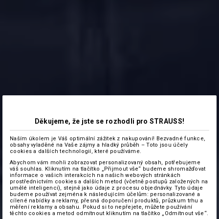
Děkujeme, že jste se rozhodli pro STRAUSS!
Naším úkolem je Váš optimální zážitek z nakupování! Bezvadné funkce,
obsahy vyladěné na Vaše zájmy a hladký průběh – Toto jsou účely
cookies a dalších technologií, které používáme.
Abychom vám mohli zobrazovat personalizovaný obsah, potřebujeme
váš souhlas. Kliknutím na tlačítko „Přijmout vše“ budeme shromažďovat
informace o vašich interakcích na našich webových stránkách
prostřednictvím cookies a dalších metod (včetně postupů založených na
umělé inteligenci), stejně jako údaje z procesu objednávky. Tyto údaje
budeme používat zejména k následujícím účelům: personalizované a
cílené nabídky a reklamy, přesná doporučení produktů, průzkum trhu a
měření reklamy a obsahu. Pokud si to nepřejete, můžete používání
těchto cookies a metod odmítnout kliknutím na tlačítko „Odmítnout vše“.