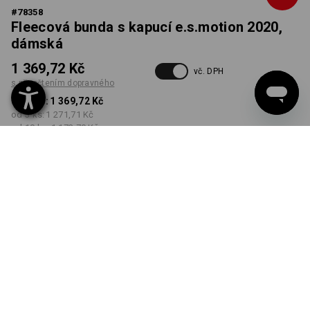
#
78358
Fleecová bunda s kapucí e.s.motion 2020,
dámská
1 369,72 Kč
vč. DPH
s připočtením dopravného
od 1 ks:
1 369,72 Kč
od 3 ks:
1 271,71 Kč
od 10 ks:
1 173,70 Kč
Dodací lhůta cca 3-5
pracovních dnů
BARVA
VELIKOST
XS
vybrat
vybrat
tmavomodrá
Množstevní sleva