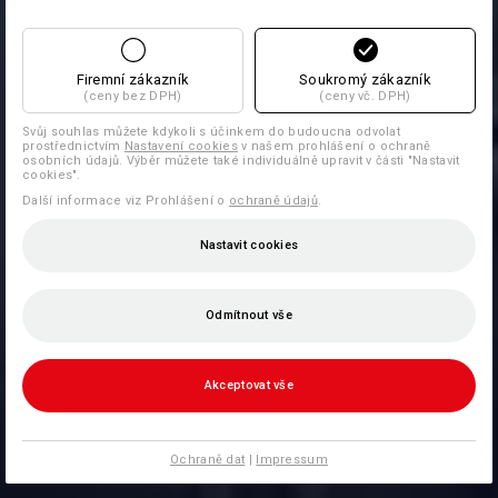
Firemní zákazník
Soukromý zákazník
(ceny bez DPH)
(ceny vč. DPH)
Svůj souhlas můžete kdykoli s účinkem do budoucna odvolat
prostřednictvím
Nastavení cookies
v našem prohlášení o ochraně
osobních údajů. Výběr můžete také individuálně upravit v části "Nastavit
cookies".
Další informace viz Prohlášení o
ochraně údajů
.
Nastavit cookies
Odmítnout vše
Akceptovat vše
Ochraně dat
|
Impressum