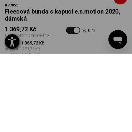
#
77955
Fleecová bunda s kapucí e.s.motion 2020,
dámská
1 369,72 Kč
vč. DPH
s připočtením dopravného
od 1 ks:
1 369,72 Kč
od 3 ks:
1 271,71 Kč
od 10 ks:
1 173,70 Kč
Dodací lhůta cca 3-5
pracovních dnů
BARVA
VELIKOST
XS
vybrat
vybrat
fialová
Množstevní sleva