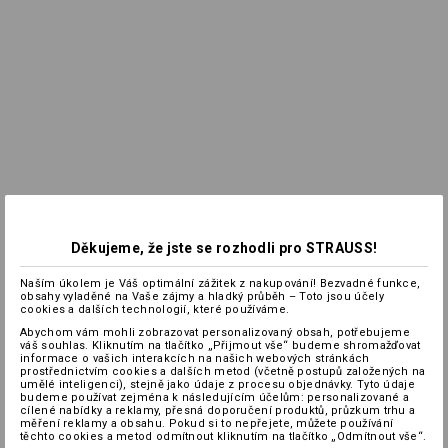
Děkujeme, že jste se rozhodli pro STRAUSS!
Naším úkolem je Váš optimální zážitek z nakupování! Bezvadné funkce,
obsahy vyladěné na Vaše zájmy a hladký průběh – Toto jsou účely
cookies a dalších technologií, které používáme.
Abychom vám mohli zobrazovat personalizovaný obsah, potřebujeme
váš souhlas. Kliknutím na tlačítko „Přijmout vše“ budeme shromažďovat
informace o vašich interakcích na našich webových stránkách
prostřednictvím cookies a dalších metod (včetně postupů založených na
umělé inteligenci), stejně jako údaje z procesu objednávky. Tyto údaje
budeme používat zejména k následujícím účelům: personalizované a
cílené nabídky a reklamy, přesná doporučení produktů, průzkum trhu a
měření reklamy a obsahu. Pokud si to nepřejete, můžete používání
těchto cookies a metod odmítnout kliknutím na tlačítko „Odmítnout vše“.