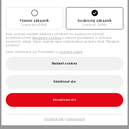
Firemní zákazník
Soukromý zákazník
(ceny bez DPH)
(ceny vč. DPH)
Svůj souhlas můžete kdykoli s účinkem do budoucna odvolat
prostřednictvím
Nastavení cookies
v našem prohlášení o ochraně
osobních údajů. Výběr můžete také individuálně upravit v části "Nastavit
cookies".
Další informace viz Prohlášení o
ochraně údajů
.
Nastavit cookies
Odmítnout vše
Akceptovat vše
Ochraně dat
|
Impressum