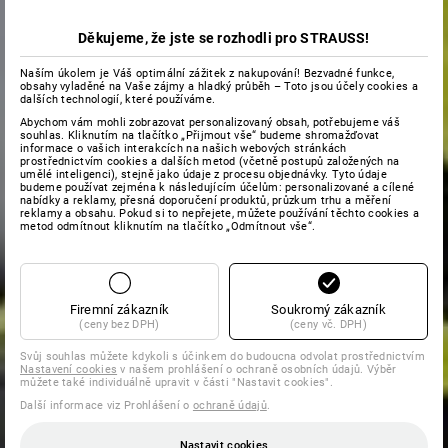
Děkujeme, že jste se rozhodli pro STRAUSS!
Naším úkolem je Váš optimální zážitek z nakupování! Bezvadné funkce,
obsahy vyladěné na Vaše zájmy a hladký průběh – Toto jsou účely cookies a
dalších technologií, které používáme.
Abychom vám mohli zobrazovat personalizovaný obsah, potřebujeme váš
souhlas. Kliknutím na tlačítko „Přijmout vše“ budeme shromažďovat
informace o vašich interakcích na našich webových stránkách
prostřednictvím cookies a dalších metod (včetně postupů založených na
umělé inteligenci), stejně jako údaje z procesu objednávky. Tyto údaje
budeme používat zejména k následujícím účelům: personalizované a cílené
nabídky a reklamy, přesná doporučení produktů, průzkum trhu a měření
reklamy a obsahu. Pokud si to nepřejete, můžete používání těchto cookies a
metod odmítnout kliknutím na tlačítko „Odmítnout vše“.
Firemní zákazník
Soukromý zákazník
(ceny bez DPH)
(ceny vč. DPH)
Svůj souhlas můžete kdykoli s účinkem do budoucna odvolat prostřednictvím
Nastavení cookies
v našem prohlášení o ochraně osobních údajů. Výběr
můžete také individuálně upravit v části "Nastavit cookies".
Další informace viz Prohlášení o
ochraně údajů
.
Nastavit cookies