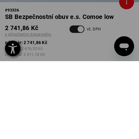
#
93336
SB Bezpečnostní obuv e.s. Comoe low
2 741,86 Kč
vč. DPH
s připočtením dopravného
od 1 pár:
2 741,86 Kč
od 3 pár:
2 676,52 Kč
od 10 pár:
2 611,18 Kč
Dodací lhůta cca 3-5
pracovních dnů
BARVA
VELIKOST
39
vybrat
vybrat
černá / acidově žlutá
Množstevní sleva
od 1 pár
od 3 pár
od 10 pár