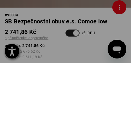
#
93334
SB Bezpečnostní obuv e.s. Comoe low
2 741,86 Kč
vč. DPH
s připočtením dopravného
od 1 pár:
2 741,86 Kč
od 3 pár:
2 676,52 Kč
od 10 pár:
2 611,18 Kč
Dodací lhůta cca 3-5
pracovních dnů
BARVA
VELIKOST
39
vybrat
vybrat
černá / výstražná žlutá /
výstražná oranžová
Množstevní sleva