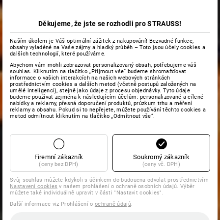
Děkujeme, že jste se rozhodli pro STRAUSS!
Naším úkolem je Váš optimální zážitek z nakupování! Bezvadné funkce,
obsahy vyladěné na Vaše zájmy a hladký průběh – Toto jsou účely cookies a
dalších technologií, které používáme.
Abychom vám mohli zobrazovat personalizovaný obsah, potřebujeme váš
souhlas. Kliknutím na tlačítko „Přijmout vše“ budeme shromažďovat
informace o vašich interakcích na našich webových stránkách
prostřednictvím cookies a dalších metod (včetně postupů založených na
umělé inteligenci), stejně jako údaje z procesu objednávky. Tyto údaje
budeme používat zejména k následujícím účelům: personalizované a cílené
nabídky a reklamy, přesná doporučení produktů, průzkum trhu a měření
reklamy a obsahu. Pokud si to nepřejete, můžete používání těchto cookies a
metod odmítnout kliknutím na tlačítko „Odmítnout vše“.
Firemní zákazník
Soukromý zákazník
(ceny bez DPH)
(ceny vč. DPH)
Svůj souhlas můžete kdykoli s účinkem do budoucna odvolat prostřednictvím
Nastavení cookies
v našem prohlášení o ochraně osobních údajů. Výběr
můžete také individuálně upravit v části "Nastavit cookies".
Další informace viz Prohlášení o
ochraně údajů
.