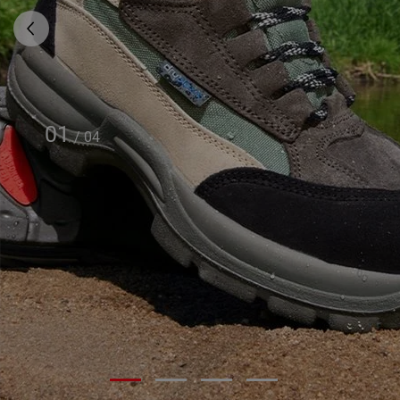
01
/
04