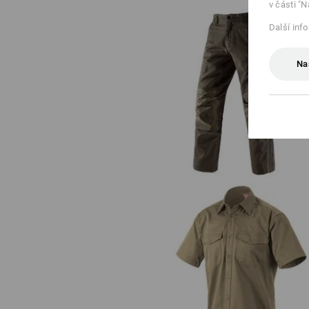
v části "N
Další inf
Na
Kalhoty do pasu e.s.prestige
Pracovní košile e.s.classic, krát
rukáv