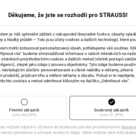
21
21
Děkujeme, že jste se rozhodli pro STRAUSS!
lem je Váš optimální zážitek z nakupování! Bezvadné funkce, obsahy vylad
y a hladký průběh – Toto jsou účely cookies a dalších technologií, které po
ám mohli zobrazovat personalizovaný obsah, potřebujeme váš souhlas. Kli
„Přijmout vše“ budeme shromažďovat informace o vašich interakcích na naši
stránkách prostřednictvím cookies a dalších metod (včetně postupů založ
eligenci), stejně jako údaje z procesu objednávky. Tyto údaje budeme použív
 následujícím účelům: personalizované a cílené nabídky a reklamy, přesná
í produktů, průzkum trhu a měření reklamy a obsahu. Pokud si to nepřejete
Porovnat všechny detaily
 těchto cookies a metod odmítnout kliknutím na tlačítko „Odmítnout vše“.
Firemní zákazník
Soukromý zákazník
TCH
(ceny bez DPH)
(ceny vč. DPH)
las můžete kdykoli s účinkem do budoucna odvolat prostřednictvím
Nastave
 našem prohlášení o ochraně osobních údajů. Výběr můžete také individuáln