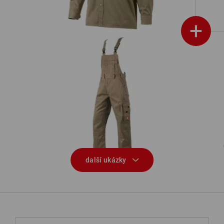
+
Kalhoty s laclem e.s.classic
další ukázky