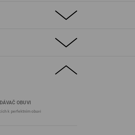
ETAILY
ZVLÁŠTNOSTI
vou tužinkou a ocelovou podrážkou
®
rodyšná díky membráně dryplexx
ě
®
í stélka
ng dle SRC, antistatická, odolná proti
ná cca. do 170°C
42
DÁVAČ OBUVI
cích k perfektním obuvi
čními pohožkami. Bavlněné ponožky
aopak odvádějí vlhkost od nohou ven. Tam
ána boty, která odvádí vlhkost z obuvi