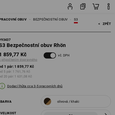
vného
pár
PRACOVNÍ OBUV
BEZPEČNOSTNÍ OBUV
S3
<   
ZPĚT
#
93437
S3 Bezpečnostní obuv Rhön
1 859,77 Kč
vč. DPH
s připočtením dopravného
od 1 pár:
1 859,77 Kč
od 5 pár:
1 761,76 Kč
od 20 pár:
1 631,08 Kč
Dodací lhůta cca 3-5 pracovních dnů
BARVA
olivová / khaki
VELIKOST