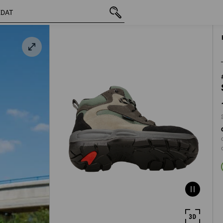
vč. DPH
1 859,77 Kč
36
s připočtením dopra