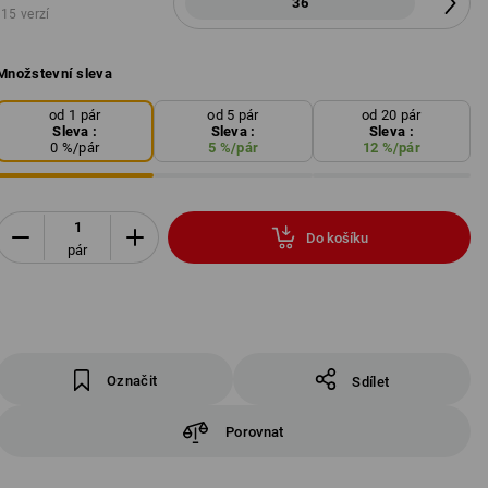
36
15 verzí
Množstevní sleva
od 1 pár
od 5 pár
od 20 pár
Sleva :
Sleva :
Sleva :
0
%/
pár
5
%/
pár
12
%/
pár
Do košíku
pár
Označit
Sdílet
Porovnat