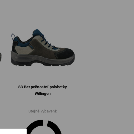
bí tedy jen s prodyšnými ponožkami. Pouze
šné obuvi odvádí úcinne pot navenek. Tak
 pro více informací.
S3 Bezpečnostní polobotky
Willingen
Stejné vybavení: