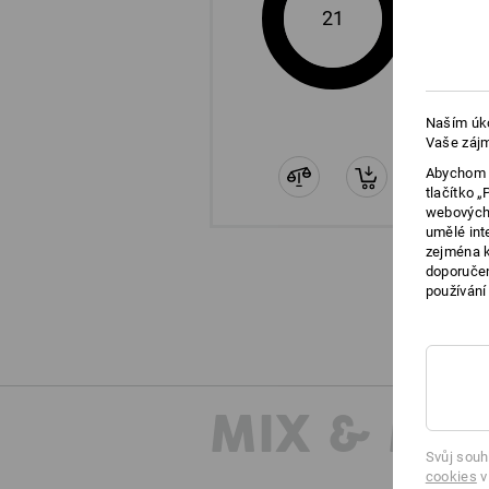
21
Naším úko
Vaše zájm
Abychom v
tlačítko 
webových 
umělé int
zejména k
doporučen
používání
MIX & MA
Svůj souh
cookies
v