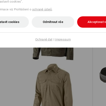
astavit cookies".
ormace viz Prohlášení o
ochraně údajů
.
stavit cookies
Odmítnout vše
Akceptovat 
Pracovní bunda e.s.prestige
Ochraně dat
|
Impressum
ký
Pracovní košile e.s.classic, dlouhý
rukáv