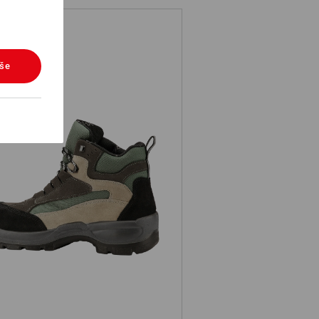
vše
S3 Bezpečnostní obuv Rhön