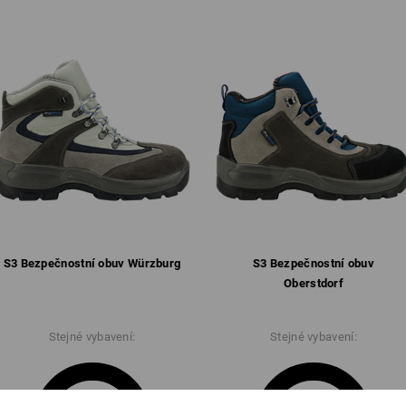
navenek. Princip prodyšné obuvi půso
kombinace funkčních ponožek a prody
muže pusobit princip prodyšnosti.
Klikněte na tlačítko "Datový formulář"
Datový formulář
S3 Bezpečnostní obuv Würzburg
S3 Bezpečnostní obuv
Oberstdorf
Stejné vybavení:
Stejné vybavení: