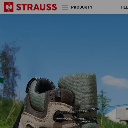
PRODUKTY
olivová /
S3 Bezpečnostní obuv Rhön
khaki