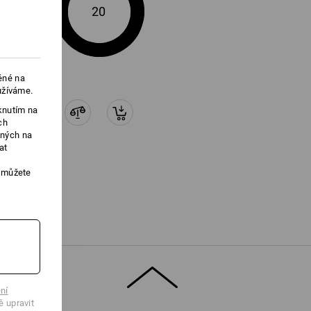
20
ěné na
užíváme.
knutím na
ch
ených na
at
, můžete
ní
ě upravit