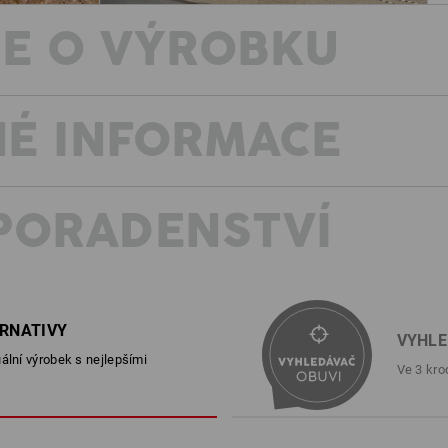
E O VÝROBKU
É INFORMACE
POPIS
D
EN ISO 20345:2011 S3 s ocelo
větruodolná, nepromokavá a p
PORADENSTVÍ
svrchní materiál z velurové usn
otěruvzdorné obruby CORDURA
antistatická, vyjímatelná a prac
otěruvzdorná PUR podrážka Hiki
EN ISO 20347:2022 vznikají
pohonným hmotám a žáruvzdor
mneji rozdelily vlastnosti
ERNATIVY
Hmotnost: cca
720
gramů u velikosti
hny související informace
VYHLE
ální výrobek s nejlepšími
Ve 3 kro
Prodyšná obuv je funkční jen s funk
akumulují vlhkost. Funkční ponožky n
pusobí v dalším kroku prodyšná membr