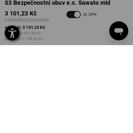
S3 Bezpečnostní obuv e.s. Sawato mid
3 101,23 Kč
vč. DPH
s připočtením dopravného
od 1 pár:
3 101,23 Kč
od 3 pár:
2 937,88 Kč
od 10 pár:
2 774,53 Kč
Dodací lhůta cca 3-5
pracovních dnů
BARVA
VELIKOST
38
vybrat
vybrat
černá / výstražná žlutá
Množstevní sleva
od 1 pár
od 3 pár
od 10 pár
Sleva :
Sleva :
Sleva :
0
%/
pár
5
%/
pár
11
%/
pár