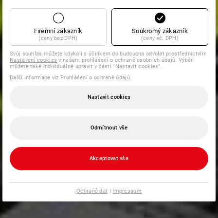
Firemní zákazník
Soukromý zákazník
(ceny bez DPH)
(ceny vč. DPH)
Svůj souhlas můžete kdykoli s účinkem do budoucna odvolat prostřednictvím
Nastavení cookies
v našem prohlášení o ochraně osobních údajů. Výběr
můžete také individuálně upravit v části "Nastavit cookies".
Další informace viz Prohlášení o
ochraně údajů
.
Nastavit cookies
Odmítnout vše
Akceptovat vše
Ochraně dat
|
Impressum