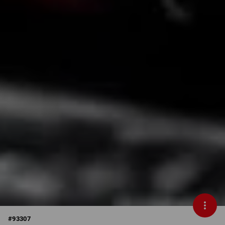
#
93307