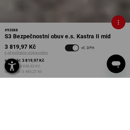
#
93388
S3 Bezpečnostní obuv e.s. Kastra II mid
3 819,97 Kč
vč. DPH
s připočtením dopravného
od 1 pár:
3 819,97 Kč
od 3 pár:
3 656,62 Kč
od 10 pár:
3 493,27 Kč
Dodací lhůta cca 3-5
pracovních dnů
BARVA
VELIKOST
40
vybrat
vybrat
červená / výstražná žlutá