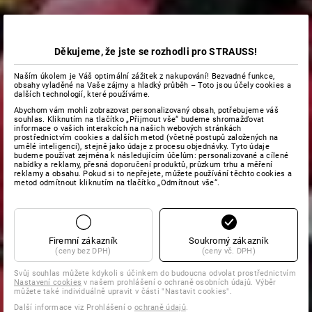
Děkujeme, že jste se rozhodli pro STRAUSS!
Naším úkolem je Váš optimální zážitek z nakupování! Bezvadné funkce,
obsahy vyladěné na Vaše zájmy a hladký průběh – Toto jsou účely cookies a
dalších technologií, které používáme.
Abychom vám mohli zobrazovat personalizovaný obsah, potřebujeme váš
souhlas. Kliknutím na tlačítko „Přijmout vše“ budeme shromažďovat
informace o vašich interakcích na našich webových stránkách
prostřednictvím cookies a dalších metod (včetně postupů založených na
umělé inteligenci), stejně jako údaje z procesu objednávky. Tyto údaje
budeme používat zejména k následujícím účelům: personalizované a cílené
nabídky a reklamy, přesná doporučení produktů, průzkum trhu a měření
reklamy a obsahu. Pokud si to nepřejete, můžete používání těchto cookies a
metod odmítnout kliknutím na tlačítko „Odmítnout vše“.
Firemní zákazník
Soukromý zákazník
(ceny bez DPH)
(ceny vč. DPH)
Svůj souhlas můžete kdykoli s účinkem do budoucna odvolat prostřednictvím
Nastavení cookies
v našem prohlášení o ochraně osobních údajů. Výběr
můžete také individuálně upravit v části "Nastavit cookies".
Další informace viz Prohlášení o
ochraně údajů
.