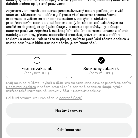
dalších technologií, které používáme.
Abychom vám mohli zobrazovat personalizovaný obsah, potřebujeme váš
SPOLEČNOSTI
souhlas. Kliknutím na tlačítko „Přijmout vše“ budeme shromažďovat
informace o vašich interakcích na našich webových stránkách
prostřednictvím cookies a dalších metod (včetně postupů založených na
INFORMACE
umělé inteligenci), stejně jako údaje z procesu objednávky. Tyto údaje
budeme používat zejména k následujícím účelům: personalizované a cílené
nabídky a reklamy, přesná doporučení produktů, průzkum trhu a měření
reklamy a obsahu. Pokud si to nepřejete, můžete používání těchto cookies a
ZPŮSOBY PLATBY
metod odmítnout kliknutím na tlačítko „Odmítnout vše“.
Firemní zákazník
Soukromý zákazník
(ceny bez DPH)
(ceny vč. DPH)
Svůj souhlas můžete kdykoli s účinkem do budoucna odvolat prostřednictvím
Nastavení cookies
v našem prohlášení o ochraně osobních údajů. Výběr
můžete také individuálně upravit v části "Nastavit cookies".
Strauss Česká republika s.r.o.
Další informace viz Prohlášení o
ochraně údajů
.
Rudolfovská tř. 464/103
370 01 České Budějovice
Nastavit cookies
Tel
226 201 520
Fax
226 201 521
Odmítnout vše
Mail
info@strauss.cz