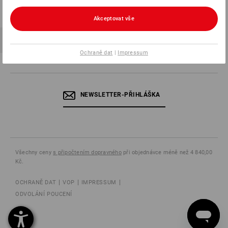
Akceptovat vše
Ochraně dat
|
Impressum
NEWSLETTER-PŘIHLÁŠKA
Všechny ceny
s připočtením dopravného
při objednávce méně než 4 840,00
Kč.
OCHRANĚ DAT
VOP
IMPRESSUM
ODVOLÁNÍ POUCENÍ