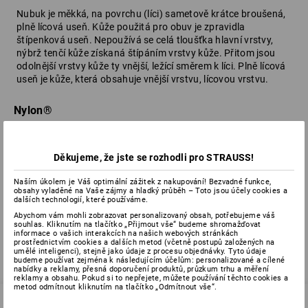
Nubuk je měkká, na povrchu (líci) sametově krátce broušená,
plně lícová useň. Kůže použitá pro obuv je zpravidla
štípenková useň. Nepoužívá se celá tloušťka hlavní vrstvy,
nýbrž tenčí kůže získaná štípáním vrstvy kůže. Přitom jsou
odolnější vrstvy kůže ty vnější, ležící směrem k líci. Plně lícová
useň je kůže, která obsahuje vnější vrstvu, lícovou vrstvu.
Nylon®
100% polyamid - obchodní název značky DuPont™ pro určitý
Děkujeme, že jste se rozhodli pro STRAUSS!
polyamidový materiál. Nylon® se používá velmi rozmanitě.
Nylon® je ve stavu bez úpravy velmi dobře propustný,
Naším úkolem je Váš optimální zážitek z nakupování! Bezvadné funkce,
nepojímá však vlhkost. Lze jej velmi dobře a trvale opatřit
obsahy vyladěné na Vaše zájmy a hladký průběh – Toto jsou účely cookies a
vrstvou.
dalších technologií, které používáme.
Abychom vám mohli zobrazovat personalizovaný obsah, potřebujeme váš
souhlas. Kliknutím na tlačítko „Přijmout vše“ budeme shromažďovat
informace o vašich interakcích na našich webových stránkách
prostřednictvím cookies a dalších metod (včetně postupů založených na
umělé inteligenci), stejně jako údaje z procesu objednávky. Tyto údaje
zpět
budeme používat zejména k následujícím účelům: personalizované a cílené
nabídky a reklamy, přesná doporučení produktů, průzkum trhu a měření
reklamy a obsahu. Pokud si to nepřejete, můžete používání těchto cookies a
metod odmítnout kliknutím na tlačítko „Odmítnout vše“.