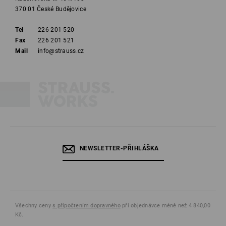
370 01 České Budějovice
Tel
226 201 520
Fax
226 201 521
Mail
info@strauss.cz
NEWSLETTER-PŘIHLÁŠKA
Všechny ceny
s připočtením dopravného
při objednávce méně než 4 840,00
Kč.