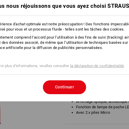
s nous réjouissons que vous ayez choisi STRAU
IONS SUR LE PRO
érience d'achat optimale est notre préoccupation ! Des fonctions impeccab
isé pour vous et un processus fluide - telles sont les tâches des cookies.
DES
ement comprend l’accord pour l’utilisation à des fins de suivi (tracking) ain
t des données associé, de même que l’utilisation de techniques basées sur
ence artificielle pour la diffusion de publicités personnalisées.
Plage de tension 12 V - 1000 V
Détection des tensions alterna
Détection des ruptures de câbl
ir plus d'informations, veuillez consulter
la déclaration de confidentialité
.
Contrôle des prises, interrupte
lumineuses etc.
Détection des conducteurs de
triphasés
Continuer
Vérifie le fonctionnement des 
Détecte les câbles conducteur
Affichage optique, acoustique e
Fonction de lampe de poche L
Avec 2 x piles Micro