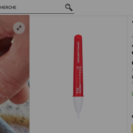
TTC
CHF 33.89
+ frais d'expédition