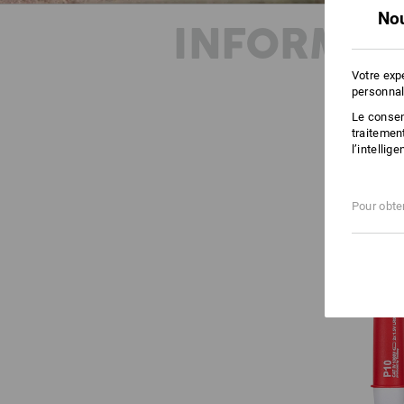
Nou
INFORMAT
Votre exp
personnal
Le consent
traitemen
l’intellig
Pour obten