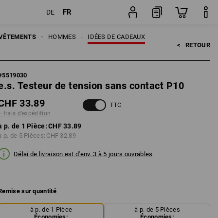
FR
DE
Pièce
VÊTEMENTS
HOMMES
IDÉES DE CADEAUX
<   
RETOUR
#
5519030
e.s. Testeur de tension sans contact P10
CHF 33.89
TTC
+ frais d'expédition
à p. de 1 Pièce:
CHF 33.89
à p. de 5 Pièces:
CHF 32.89
Délai de livraison est d'env. 3 à 5 jours ouvrables
Remise sur quantité
à p. de 1 Pièce
à p. de 5 Pièces
Économies:
Économies: