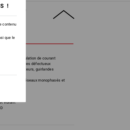
SS !
DUIT
le contenu
CRIPTION
si que le
 AC
tives sans circulation de courant
es et des fusibles défectueux
urs, transformateurs, guirlandes
 phase sur les réseaux monophasés et
disjoncteurs
s
t vibrant
ED