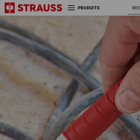
PRODUITS
e.s. Testeur de tension sans
contact P10