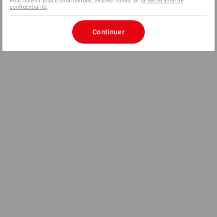
Pour obtenir plus d'informations, veuillez consulter
la déclaration de
confidentialité
.
Continuer