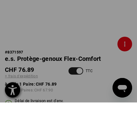
#
8371597
e.s. Protège-genoux Flex-Comfort
CHF 76.89
TTC
+ frais d'expédition
à p. de 1 Paire:
CHF 76.89
à p. de 3 Paires:
CHF 67.90
Délai de livraison est d'env.
3 à 5 jours ouvrables
COULEUR
TAILLE
M
choisir