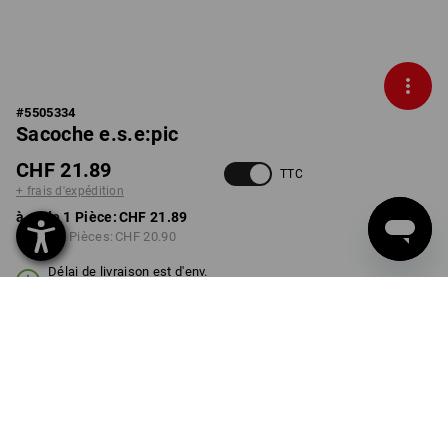
#
5505334
Sacoche e.s.e:pic
CHF 21.89
TTC
+ frais d'expédition
à p. de 1 Pièce:
CHF 21.89
à p. de 3 Pièces:
CHF 20.90
Délai de livraison est d'env.
3 à 5 jours ouvrables
COULEUR
transparent