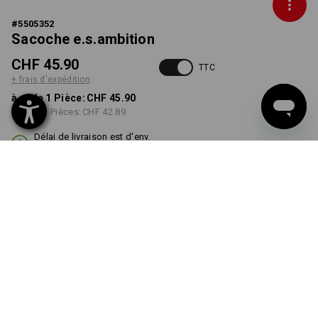
#
5505352
Sacoche e.s.ambition
CHF 45.90
TTC
+ frais d'expédition
à p. de 1 Pièce:
CHF 45.90
à p. de 3 Pièces:
CHF 42.89
Délai de livraison est d'env.
3 à 5 jours ouvrables
COULEUR
noir
Remise sur quantité
à p. de 1 Pièce
à p. de 3 Pièces
Économies:
Économies: