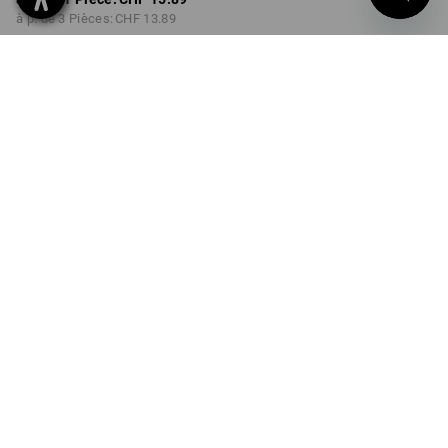
à p. de 3 Pièces:
CHF 13.89
Délai de livraison est d'env.
3 à 5 jours ouvrables
COULEUR
noir
Remise sur quantité
à p. de 1 Pièce
à p. de 3 Pièces
Économies:
Économies:
0
%/
Pièce
13
%/
Pièces
Pièce