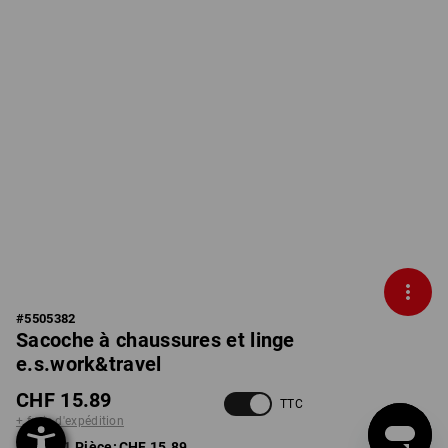
#
5505382
Sacoche à chaussures et linge
e.s.work&travel
CHF 15.89
TTC
+ frais d'expédition
à p. de 1 Pièce:
CHF 15.89