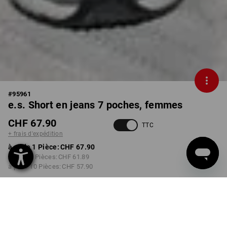
#
95961
e.s. Short en jeans 7 poches, femmes
CHF 67.90
TTC
+ frais d'expédition
à p. de 1 Pièce:
CHF 67.90
à p. de 3 Pièces:
CHF 61.89
à p. de 10 Pièces:
CHF 57.90
Délai de livraison est d'env.
3 à 5 jours ouvrables
COULEUR
TAILLE