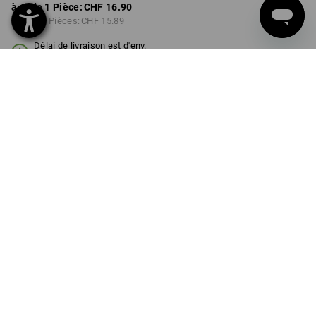
à p. de 1 Pièce:
CHF 16.90
à p. de 3 Pièces:
CHF 15.89
Délai de livraison est d'env.
3 à 5 jours ouvrables
COULEUR
noir
Remise sur quantité
à p. de 1 Pièce
à p. de 3 Pièces
Économies:
Économies:
0
%/
Pièce
6
%/
Pièces
Pièce