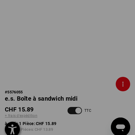
#
5576055
e.s. Boîte à sandwich midi
CHF 15.89
TTC
+ frais d'expédition
à p. de 1 Pièce:
CHF 15.89
à p. de 3 Pièces:
CHF 13.89