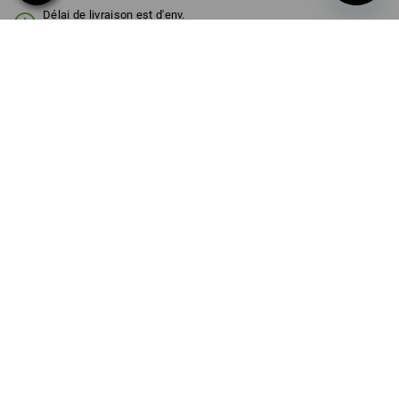
Délai de livraison est d'env.
3 à 5 jours ouvrables
COULEUR
noir
Remise sur quantité
à p. de 1 Pièce
à p. de 3 Pièces
Économies:
Économies:
0
%/
Pièce
13
%/
Pièces
Pièce