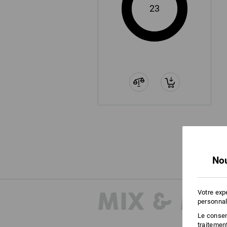
23
Nou
MIX & MA
Votre exp
personnal
Le consent
traitemen