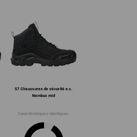
onnent qu'en association avec des
settes en coton stockent l'humidité. Les
uant à elles l'humidité des pieds vers
 la chaussure intervient alors, en évacuant
ssure. Le principe des chaussures
ec des chaussettes respirantes. La
ficacement vers l'extérieur qu'en combinant
 chaussures respirantes. C'est ainsi que
té.
" pour obtenir plus d'informations.
S7 Chaussures de sécurité e.s.
Nembus mid
Caractéristiques identiques: