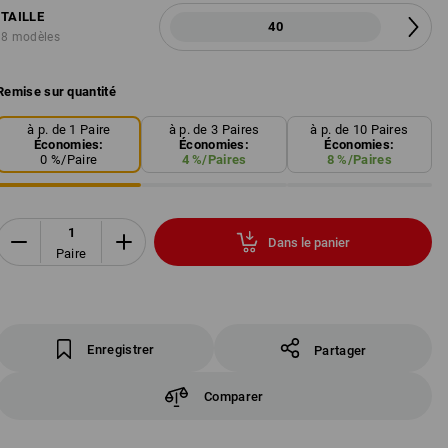
TAILLE
40
8 modèles
Remise sur quantité
à p. de 1 Paire
à p. de 3 Paires
à p. de 10 Paires
Économies:
Économies:
Économies:
0
%/
Paire
4
%/
Paires
8
%/
Paires
Dans le panier
Paire
Enregistrer
Partager
Comparer