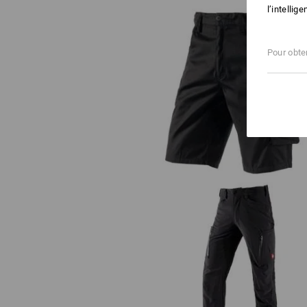
l’intellig
Pour obten
Short e.s.motion
Pantalon Cargo e.s.vision stretc
hommes