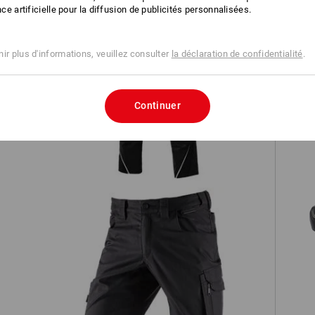
ence artificielle pour la diffusion de publicités personnalisées.
ir plus d'informations, veuillez consulter
la déclaration de confidentialité
.
Pantalon à taille élastique e.s.motion
Continuer
S7 
h,
Short e.s.concrete light