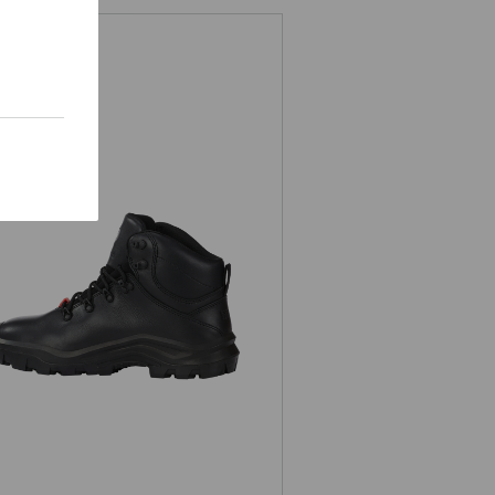
Chaussures hautes de sécurité e.s.
Cebus mid