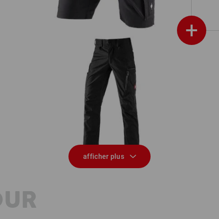
+
Pantalon à taille élastique e.s.vision,
s
hommes
afficher plus
OUR