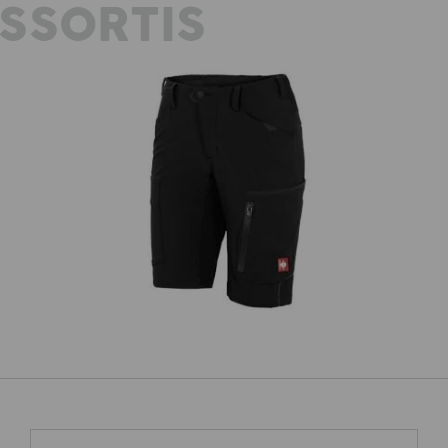
SSORTIS
h,
P
Short e.s.vision stretch, femmes