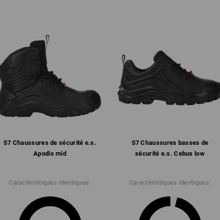
Des chaussures respirantes ne foncti
chausettes fonctionnelles. Les chaus
chaussettes fonctionnelles évacuent q
l'extérieur. La membrane respirante de
l'humidité vers l'extérieur de la chau
respirantes ne fonctionne donc qu'av
transpiration ne peut être évacuée ef
des chaussettes fonctionnelles et des
fonctionne le principe de la respirabili
Cliquez sur le bouton "Fiche technique
plus
S7 Chaussures de sécurité e.s.
S7 Chaussures basses de
Fiche technique
Apodis mid
sécurité e.s. Cebus low
Caractéristiques identiques:
Caractéristiques identiques: