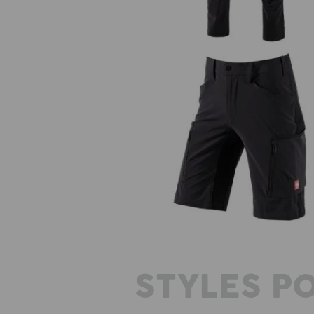
Short e.s.vision stretch, homme
STYLES P