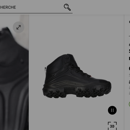
TTC
CHF 203.89
40
noir
+ frais d'expédition