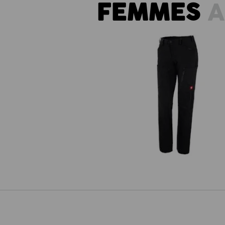
FEMMES
A
Pantalon Cargo e.s.vision stretc
femmes