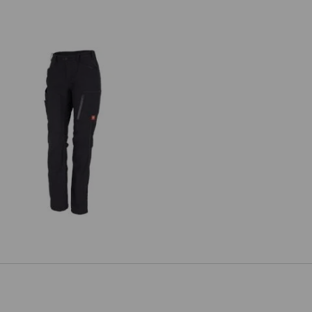
antalon à taille élastique femmes
e.s.vision