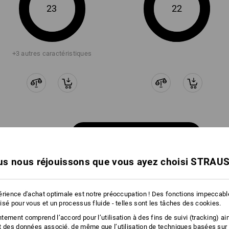
23
22
+3 autres caractéristiques
Comparer tous les détails
s nous réjouissons que vous ayez choisi STRAU
TCH
érience d'achat optimale est notre préoccupation ! Des fonctions impeccab
isé pour vous et un processus fluide - telles sont les tâches des cookies.
ement comprend l’accord pour l’utilisation à des fins de suivi (tracking) ain
t des données associé, de même que l’utilisation de techniques basées sur