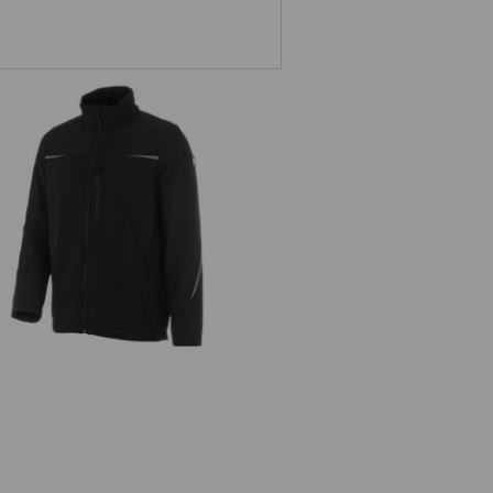
Veste Softshell e.s.motion 2020