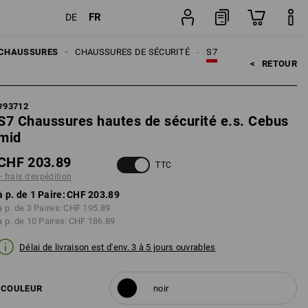
FR
DE
Paire
CHAUSSURES
CHAUSSURES DE SÉCURITÉ
S7
<   
RETOUR
#
93712
S7 Chaussures hautes de sécurité e.s. Cebus
mid
CHF 203.89
TTC
+ frais d'expédition
à p. de 1 Paire:
CHF 203.89
à p. de 3 Paires:
CHF 195.89
à p. de 10 Paires:
CHF 186.89
Délai de livraison est d'env. 3 à 5 jours ouvrables
COULEUR
noir