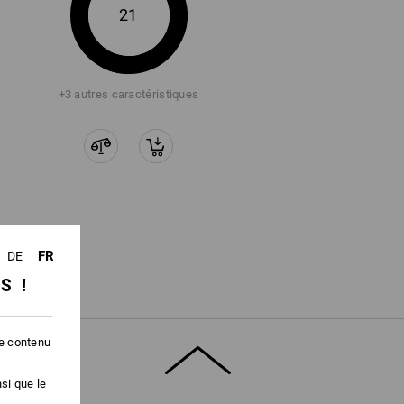
21
+3 autres caractéristiques
FR
DE
SS !
le contenu
si que le