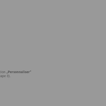
.
ption
„Personnaliser“
tape 3).