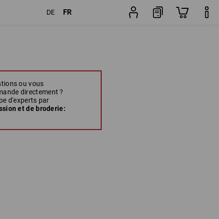
FR
DE
stions ou vous
mande directement ?
pe d'experts par
ssion et de broderie: