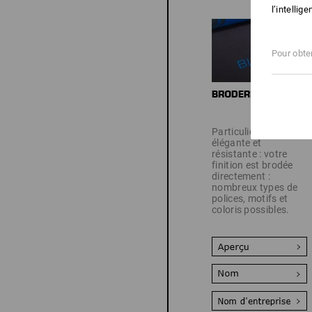
l’intellig
Pour obten
Particulièrement
élégante et
résistante : votre
finition est brodée
directement :
nombreux types de
polices, motifs et
coloris possibles.