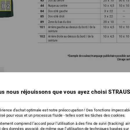
s nous réjouissons que vous ayez choisi STRAU
NIQUE en fonction du produit et du positionnement est essentielle !
r pdf ci-dessus (étape 1), vous obtenez un aperçu des techniques de fi
u'à une certaine taille à l'emplacement souhaité.
érience d'achat optimale est notre préoccupation ! Des fonctions impeccab
 des informations sur les différentes techniques de finition ici :
isé pour vous et un processus fluide - telles sont les tâches des cookies.
ement comprend l’accord pour l’utilisation à des fins de suivi (tracking) ain
t des données associé, de même que l’utilisation de techniques basées sur