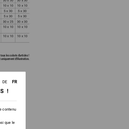
FR
DE
SS !
nition
le contenu
si que le