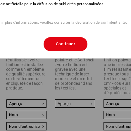
ence artificielle pour la diffusion de publicités personnalisées.
ir plus d'informations, veuillez consulter
la déclaration de confidentialité
.
Continuer
Ultra flexible et
Parfait pour la laine
La solution de
réutilisable : votre
polaire et le Softshell
finition polyva
finition est installée
: votre finition est
une impressio
comme un emblème
gravée avec une
film résistant
de qualité supérieure
technique de laser
presque tous l
sur le vêtement ou
moderne et un effet
textiles jusqu
encliqueté de façon
de profondeur dans
cm² - couleurs
pratique.
les textiles.
spéciales et
dégradés poss