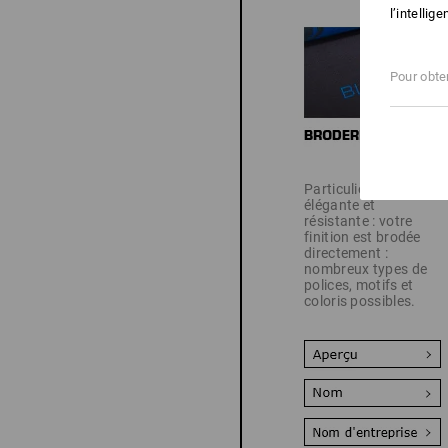
l’intellig
Pour obten
Particulièrement
élégante et
résistante : votre
finition est brodée
directement :
nombreux types de
polices, motifs et
coloris possibles.