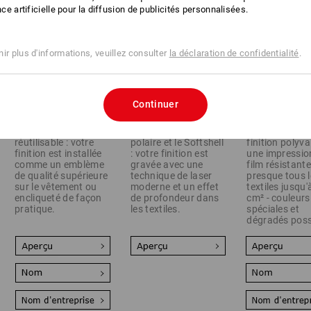
ence artificielle pour la diffusion de publicités personnalisées.
ir plus d'informations, veuillez consulter
la déclaration de confidentialité
.
Continuer
Ultra flexible et
Parfait pour la laine
La solution de
réutilisable : votre
polaire et le Softshell
finition polyva
finition est installée
: votre finition est
une impressio
comme un emblème
gravée avec une
film résistant
de qualité supérieure
technique de laser
presque tous l
sur le vêtement ou
moderne et un effet
textiles jusqu
encliqueté de façon
de profondeur dans
cm² - couleurs
pratique.
les textiles.
spéciales et
dégradés poss