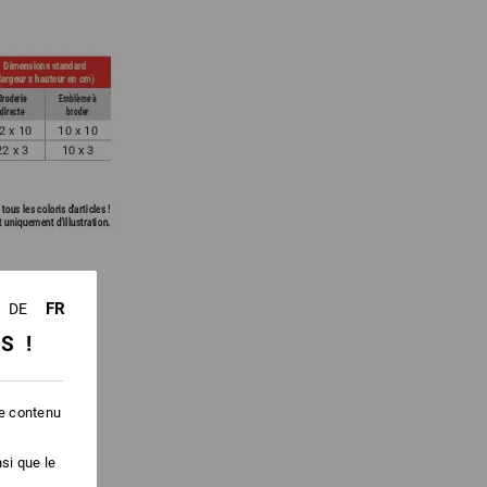
FR
DE
SS !
nition
le contenu
si que le