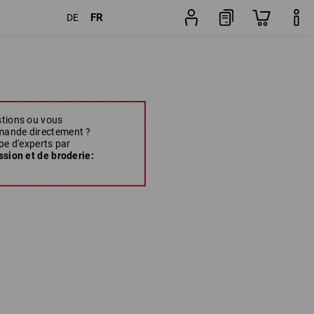
FR
DE
stions ou vous
mande directement ?
pe d'experts par
ssion et de broderie: