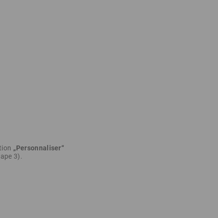
.
ption
„Personnaliser“
tape 3).