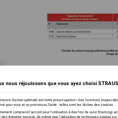
s nous réjouissons que vous ayez choisi STRAU
NIQUE en fonction du produit et du positionnement est essentielle !
r pdf ci-dessus (étape 1), vous obtenez un aperçu des techniques de fi
u'à une certaine taille à l'emplacement souhaité.
érience d'achat optimale est notre préoccupation ! Des fonctions impeccab
 des informations sur les différentes techniques de finition ici :
isé pour vous et un processus fluide - telles sont les tâches des cookies.
ement comprend l’accord pour l’utilisation à des fins de suivi (tracking) ain
t des données associé, de même que l’utilisation de techniques basées sur