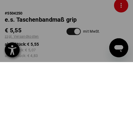
#
5504250
e.s. Taschenbandmaß grip
€ 5,55
mit MwSt.
zzgl. Versandkosten
ab 1 Stück:
€ 5,55
ab 3 Stück:
€ 5,07
ab 10 Stück:
€ 4,83
Lieferzeit ca. 3-5 Werktage
AUSFÜHRUNG
2 m
wählen
Mengenrabatt
ab 1 Stück
ab 3 Stück
ab 10 Stück
Ersparnis:
Ersparnis:
Ersparnis: