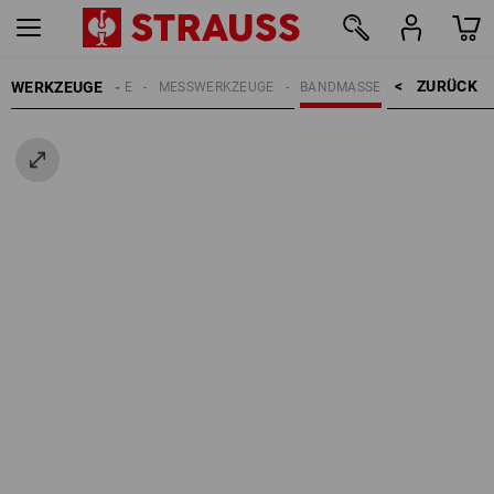
ZURÜCK    >
WERKZEUGE
HANDWERKZEUGE
MESSWERKZEUGE
BANDMASSE