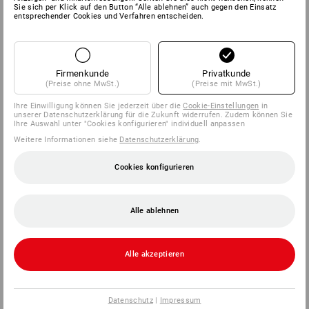
Sie sich per Klick auf den Button “Alle ablehnen” auch gegen den Einsatz
entsprechender Cookies und Verfahren entscheiden.
Firmenkunde
Privatkunde
(Preise ohne MwSt.)
(Preise mit MwSt.)
Ihre Einwilligung können Sie jederzeit über die
Cookie-Einstellungen
in
unserer Datenschutzerklärung für die Zukunft widerrufen. Zudem können Sie
Ihre Auswahl unter "Cookies konfigurieren" individuell anpassen
Weitere Informationen siehe
Datenschutzerklärung
.
Cookies konfigurieren
Alle ablehnen
Alle akzeptieren
Datenschutz
|
Impressum