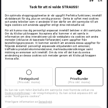
SV
EN
Tack för att ni valde STRAUSS!
Din optimala shoppingupplevelse är vår uppgift! Perfekta funktioner, innehåll
skräddarsytt för dig, plus en smidig process - Detta är syftet med cookies
och andra tekniker som vi använder.Vi ber därför om ditt samtycke till att
lagra cookies och använda uppgifter enligt dina individuella val.
För att kunna visa dig personligt anpassat innehåll behöver vi ditt samtycke.
Om du klickar på knappen 'Acceptera alla' kommer vi att samla in
information om dina interaktioner på vår webbplats via cookies och andra
metoder (inklusive AI‑baserade förfaranden) samt uppgifter från
beställningsprocessen. Vi kommer särskilt att använda dessa uppgifter för
följande ändamål: personligt anpassade erbjudanden och annonser,
träffsäkra produktrekommendationer, marknadsundersökningar samt
mätning av annonser och innehåll. Om du inte vill det kan du avvisa
användning av dessa cookies och metoder genom att klicka på knappen
'Avvisa alla'.
Företagskund
Privatkunder
(Pris exkl. moms)
(Pris inkl. moms)
Du kan när som helst återkalla ditt samtycke med framtida verkan via
Cookie-inställningar
i vår integritetspolicy. Du kan också anpassa ditt val
under ”Konfigurera cookies”.
Ytterligare information se
Dataskydd
.