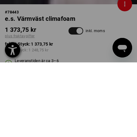
#
78443
e.s. Värmväst climafoam
1 373,75 kr
inkl. moms
plus fraktavgifter
från 1 Styck:
1 373,75 kr
från 3 Styck:
1 248,75 kr
Leveranstiden är ca 3–6
arbetsdagar
FÄRG
STORLEK
XS
välj
svart melange
Rabatt på antal
från 1 Styck
från 3 Styck
Besparingar:
Besparingar: