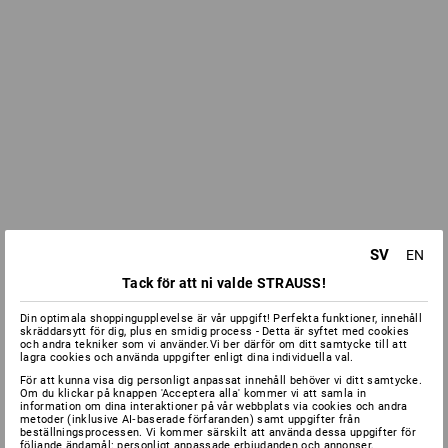
SV
EN
Tack för att ni valde STRAUSS!
Din optimala shoppingupplevelse är vår uppgift! Perfekta funktioner, innehåll
skräddarsytt för dig, plus en smidig process - Detta är syftet med cookies
och andra tekniker som vi använder.Vi ber därför om ditt samtycke till att
lagra cookies och använda uppgifter enligt dina individuella val.
För att kunna visa dig personligt anpassat innehåll behöver vi ditt samtycke.
Om du klickar på knappen 'Acceptera alla' kommer vi att samla in
information om dina interaktioner på vår webbplats via cookies och andra
metoder (inklusive AI‑baserade förfaranden) samt uppgifter från
beställningsprocessen. Vi kommer särskilt att använda dessa uppgifter för
följande ändamål: personligt anpassade erbjudanden och annonser,