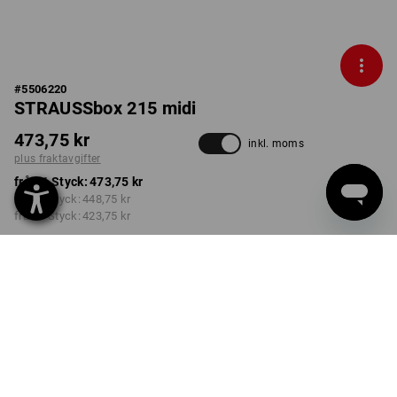
#
5506220
STRAUSSbox 215 midi
473,75 kr
inkl. moms
plus fraktavgifter
från 1 Styck:
473,75 kr
från 2 Styck:
448,75 kr
från 6 Styck:
423,75 kr
Leveranstiden är ca 3–6
arbetsdagar
FÄRG
svart / röd