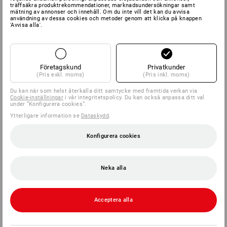
träffsäkra produktrekommendationer, marknadsundersökningar samt
mätning av annonser och innehåll. Om du inte vill det kan du avvisa
användning av dessa cookies och metoder genom att klicka på knappen
'Avvisa alla'.
Företagskund
Privatkunder
(Pris exkl. moms)
(Pris inkl. moms)
Du kan när som helst återkalla ditt samtycke med framtida verkan via
Cookie-inställningar
i vår integritetspolicy. Du kan också anpassa ditt val
under ”Konfigurera cookies”.
Ytterligare information se
Dataskydd
.
Konfigurera cookies
Neka alla
Acceptera alla