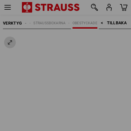
TILLBAKA    >
VERKTYG
USSBOX SYSTEM
STRAUSSBOXARNA
OBESTYCKADE