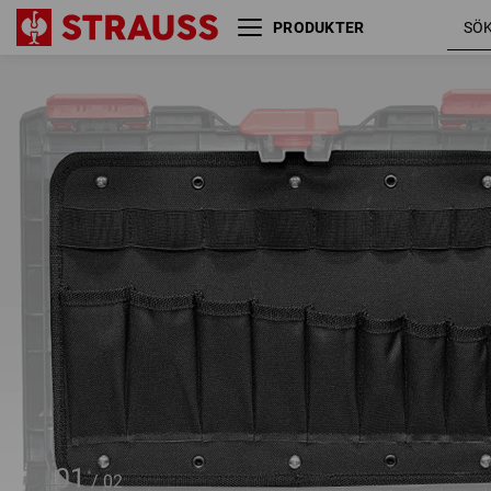
PRODUKTER
Verktygstavla STRAUSSbox
midi
01
/
02