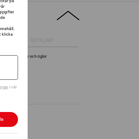
ickar på
vår
ppgifter
nde
nnehåll.
 klicka
DETALJER
d 9 olika fickor och öglor
ingar
i vår
la