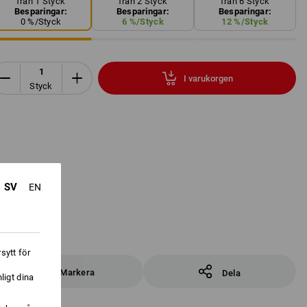
från 1 Styck
från 2 Styck
från 6 Styck
Besparingar:
Besparingar:
Besparingar:
0
%/
Styck
6
%/
Styck
12
%/
Styck
I varukorgen
Styck
SV
EN
sytt för
Markera
Dela
ligt dina