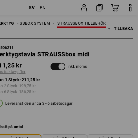
SV
EN
Styck
ERKTYG
STRAUSSBOX SYSTEM
STRAUSSBOX TILLBEHÖR
<   
TILLBAKA
5506211
erktygstavla STRAUSSbox midi
11,25 kr
inkl. moms
us fraktavgifter
ån 1 Styck:
211,25 kr
ån 2 Styck:
198,75 kr
ån 6 Styck:
186,25 kr
Leveranstiden är ca 3–6 arbetsdagar
batt på antal