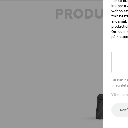
För att k
knappen '
PRODUKT
webbplats
från best
ändamål: 
produktre
Om du int
på knappen
Du kan nä
integrite
Ytterliga
Konf