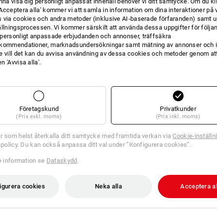
unna visa dig personligt anpassat innehåll behöver vi ditt samtycke. Om du kl
Acceptera alla' kommer vi att samla in information om dina interaktioner på 
INFORMATION
 via cookies och andra metoder (inklusive AI‑baserade förfaranden) samt u
ällningsprocessen. Vi kommer särskilt att använda dessa uppgifter för följa
personligt anpassade erbjudanden och annonser, träffsäkra
kommendationer, marknadsundersökningar samt mätning av annonser och i
e vill det kan du avvisa användning av dessa cookies och metoder genom att
 'Avvisa alla'.
BESKRIVNING
Verktygstavla med lock, och me
Passar för:
Företagskund
Privatkunder
STRAUSSbox 118 midi
(Pris exkl. moms)
(Pris inkl. moms)
STRAUSSbox 145 midi
STRAUSSbox 215 midi
r som helst återkalla ditt samtycke med framtida verkan via
Cookie-inställn
STRAUSSbox 340 midi
tspolicy. Du kan också anpassa ditt val under ”Konfigurera cookies”.
re information se
Dataskydd
.
igurera cookies
Neka alla
Acceptera al