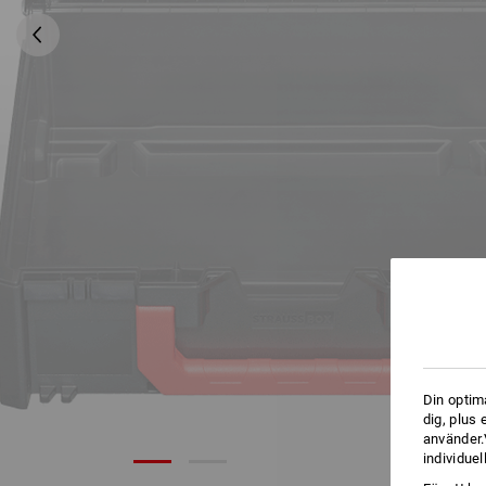
Din optim
dig, plus
använder.V
individuel