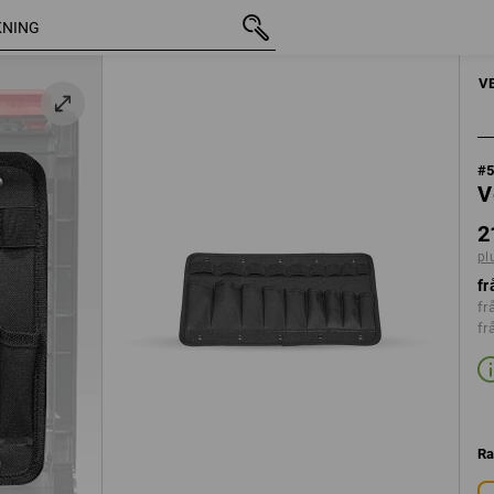
inkl. moms
211,25 kr
plus fraktavgifter
HANDVERKTYG
V
#
V
2
pl
fr
fr
fr
Ra