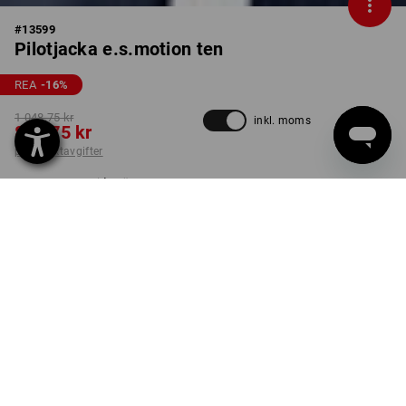
#
13599
Pilotjacka e.s.motion ten
REA
-16
%
1 048,75 kr
inkl. moms
873,75 kr
plus fraktavgifter
Leveranstiden är ca 3–6
arbetsdagar
FÄRG
STORLEK
S
välj
skifferblå
Styck