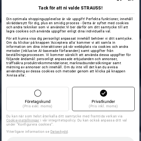
Tack för att ni valde STRAUSS!
Din optimala shoppingupplevelse är vår uppgift! Perfekta funktioner, innehåll
skräddarsytt för dig, plus en smidig process - Detta är syftet med cookies
och andra tekniker som vi använder.Vi ber därför om ditt samtycke till att
lagra cookies och använda uppgifter enligt dina individuella val.
För att kunna visa dig personligt anpassat innehåll behöver vi ditt samtycke.
Om du klickar på knappen 'Acceptera alla' kommer vi att samla in
information om dina interaktioner på vår webbplats via cookies och andra
metoder (inklusive AI‑baserade förfaranden) samt uppgifter från
beställningsprocessen. Vi kommer särskilt att använda dessa uppgifter för
följande ändamål: personligt anpassade erbjudanden och annonser,
träffsäkra produktrekommendationer, marknadsundersökningar samt
mätning av annonser och innehåll. Om du inte vill det kan du avvisa
användning av dessa cookies och metoder genom att klicka på knappen
'Avvisa alla'.
Företagskund
Privatkunder
(Pris exkl. moms)
(Pris inkl. moms)
Du kan när som helst återkalla ditt samtycke med framtida verkan via
Cookie-inställningar
i vår integritetspolicy. Du kan också anpassa ditt val
under ”Konfigurera cookies”.
Ytterligare information se
Dataskydd
.