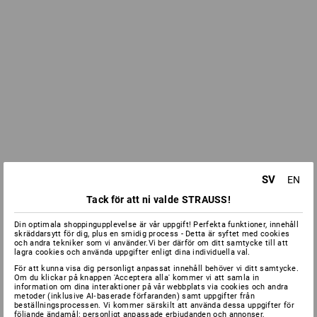
SV
EN
Tack för att ni valde STRAUSS!
Din optimala shoppingupplevelse är vår uppgift! Perfekta funktioner, innehåll
skräddarsytt för dig, plus en smidig process - Detta är syftet med cookies
och andra tekniker som vi använder.Vi ber därför om ditt samtycke till att
lagra cookies och använda uppgifter enligt dina individuella val.
För att kunna visa dig personligt anpassat innehåll behöver vi ditt samtycke.
Om du klickar på knappen 'Acceptera alla' kommer vi att samla in
information om dina interaktioner på vår webbplats via cookies och andra
metoder (inklusive AI‑baserade förfaranden) samt uppgifter från
beställningsprocessen. Vi kommer särskilt att använda dessa uppgifter för
följande ändamål: personligt anpassade erbjudanden och annonser,