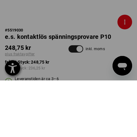
#
5519030
e.s. kontaktlös spänningsprovare P10
248,75 kr
inkl. moms
plus fraktavgifter
från 1 Styck:
248,75 kr
från 5 Styck:
236,25 kr
Leveranstiden är ca 3–6
arbetsdagar
Rabatt på antal
från 1 Styck
från 5 Styck
Besparingar:
Besparingar:
0
%/
Styck
5
%/
Styck