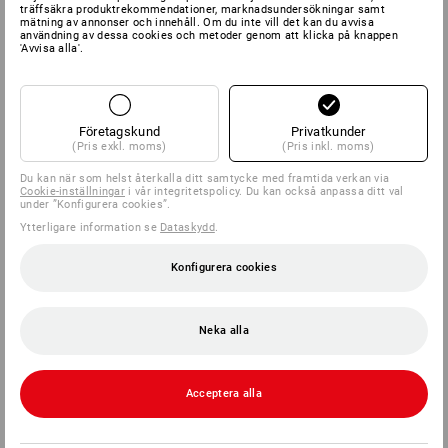
träffsäkra produktrekommendationer, marknadsundersökningar samt
mätning av annonser och innehåll. Om du inte vill det kan du avvisa
användning av dessa cookies och metoder genom att klicka på knappen
'Avvisa alla'.
Företagskund
Privatkunder
(Pris exkl. moms)
(Pris inkl. moms)
Du kan när som helst återkalla ditt samtycke med framtida verkan via
Cookie-inställningar
i vår integritetspolicy. Du kan också anpassa ditt val
under ”Konfigurera cookies”.
Ytterligare information se
Dataskydd
.
Konfigurera cookies
Neka alla
Acceptera alla