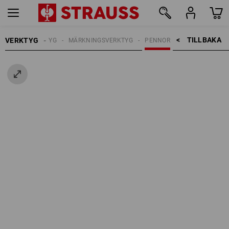
TILLBAKA    >
VERKTYG
HANDVERKTYG
MÄRKNINGSVERKTYG
PENNOR