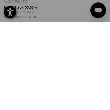
plus fraktavgifter
från 1 Styck:
55,00 kr
från 5 Styck:
50,00 kr
från 10 Styck:
42,50 kr
Leveranstiden är ca 3–6
arbetsdagar
Rabatt på antal
från 1 Styck
från 5 Styck
från 10 Styck
Besparingar:
Besparingar:
Besparingar:
0
%/
Styck
9
%/
Styck
23
%/
Styck
Styck
PRODUKTINFORMATION