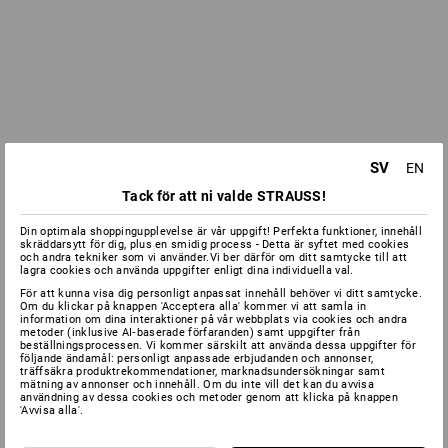
SV
EN
Tack för att ni valde STRAUSS!
Din optimala shoppingupplevelse är vår uppgift! Perfekta funktioner, innehåll
skräddarsytt för dig, plus en smidig process - Detta är syftet med cookies
och andra tekniker som vi använder.Vi ber därför om ditt samtycke till att
lagra cookies och använda uppgifter enligt dina individuella val.
För att kunna visa dig personligt anpassat innehåll behöver vi ditt samtycke.
Om du klickar på knappen 'Acceptera alla' kommer vi att samla in
information om dina interaktioner på vår webbplats via cookies och andra
metoder (inklusive AI‑baserade förfaranden) samt uppgifter från
beställningsprocessen. Vi kommer särskilt att använda dessa uppgifter för
följande ändamål: personligt anpassade erbjudanden och annonser,
träffsäkra produktrekommendationer, marknadsundersökningar samt
mätning av annonser och innehåll. Om du inte vill det kan du avvisa
användning av dessa cookies och metoder genom att klicka på knappen
'Avvisa alla'.