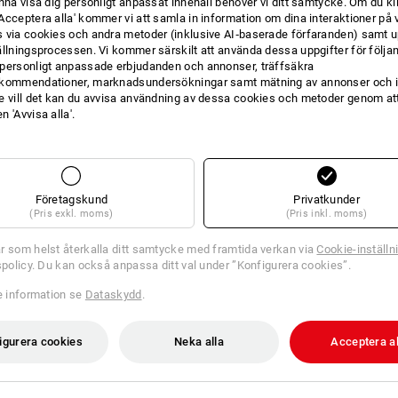
unna visa dig personligt anpassat innehåll behöver vi ditt samtycke. Om du kl
Acceptera alla' kommer vi att samla in information om dina interaktioner på 
INFORMATION
 via cookies och andra metoder (inklusive AI‑baserade förfaranden) samt u
ällningsprocessen. Vi kommer särskilt att använda dessa uppgifter för följa
personligt anpassade erbjudanden och annonser, träffsäkra
kommendationer, marknadsundersökningar samt mätning av annonser och i
e vill det kan du avvisa användning av dessa cookies och metoder genom att
Smaklig måltid!
 'Avvisa alla'.
Den perfekta pausen inkluderar ett v
bäst i vår praktiska e.s. Smörgåslåda m
och mycket mer kan förvaras i den ro
vare den flexibla avdelaren. Tack vare
Företagskund
läckerheter fräscha och säkra på sin pl
Privatkunder
(Pris exkl. moms)
(Pris inkl. moms)
bara att stoppa in den i diskmaskinen
r som helst återkalla ditt samtycke med framtida verkan via
Cookie-inställn
tspolicy. Du kan också anpassa ditt val under ”Konfigurera cookies”.
BES
re information se
Dataskydd
.
Tätning i locket håller innehåll
Flexibel avdelare för separerin
igurera cookies
Neka alla
Acceptera al
läckagesäker
robust och hållbar design
kan maskindiskas