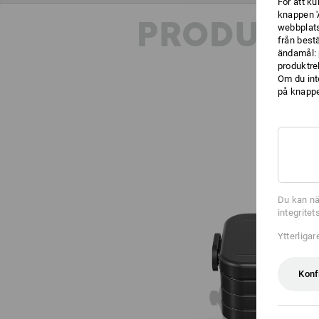
För att k
knappen '
PRODUKT
webbplats
från best
ändamål: 
produktre
Om du int
på knappen
Du kan nä
integrite
Ytterliga
Konf