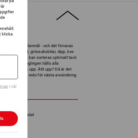
ickar på
vår
ppgifter
nde
nnehåll.
 klicka
älsmakande mellanmål - och det förvaras
idi. Bröd, frukt, grönsaksbitar, dipp, kex
busta lådan och kan sorteras optimalt tack
 den extra förseglingen hålls alla
ats tills de äts upp. Ätit upp? Då är det
 så är matlådan redo för nästa användning.
ingar
i vår
KRIVNING
et färskt länge
g av olika livsmedel
la