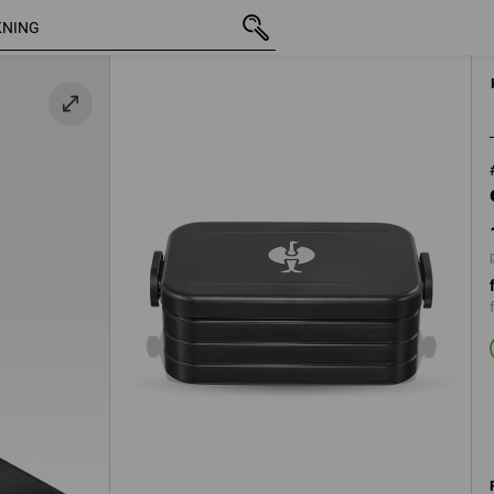
inkl. moms
111,25 kr
svart
plus fraktavgifter