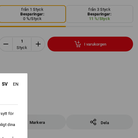
från 1 Styck
från 3 Styck
Besparingar:
Besparingar:
0
%/
Styck
11
%/
Styck
I varukorgen
Styck
SV
EN
sytt för
Markera
Dela
ligt dina