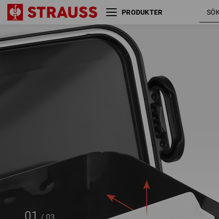
PRODUKTER
e.s. Smörgåslåda midi
01
/
03