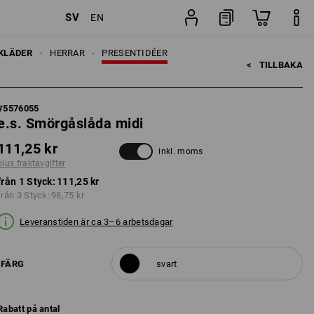
SV
EN
Styck
KLÄDER
HERRAR
PRESENTIDÉER
<   
TILLBAKA
#
5576055
e.s. Smörgåslåda midi
111,25 kr
inkl. moms
plus fraktavgifter
från 1 Styck:
111,25 kr
från 3 Styck:
98,75 kr
Leveranstiden är ca 3–6 arbetsdagar
FÄRG
svart
Rabatt på antal