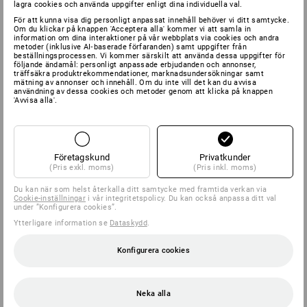
lagra cookies och använda uppgifter enligt dina individuella val.
För att kunna visa dig personligt anpassat innehåll behöver vi ditt samtycke.
Om du klickar på knappen 'Acceptera alla' kommer vi att samla in
information om dina interaktioner på vår webbplats via cookies och andra
metoder (inklusive AI‑baserade förfaranden) samt uppgifter från
beställningsprocessen. Vi kommer särskilt att använda dessa uppgifter för
följande ändamål: personligt anpassade erbjudanden och annonser,
träffsäkra produktrekommendationer, marknadsundersökningar samt
mätning av annonser och innehåll. Om du inte vill det kan du avvisa
användning av dessa cookies och metoder genom att klicka på knappen
'Avvisa alla'.
Företagskund
Privatkunder
(Pris exkl. moms)
(Pris inkl. moms)
Du kan när som helst återkalla ditt samtycke med framtida verkan via
Cookie-inställningar
i vår integritetspolicy. Du kan också anpassa ditt val
under ”Konfigurera cookies”.
Ytterligare information se
Dataskydd
.
Konfigurera cookies
Neka alla