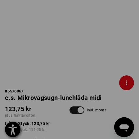
#
5576067
e.s. Mikrovågsugn-lunchlåda midi
123,75 kr
inkl. moms
plus fraktavgifter
från 1 Styck:
123,75 kr
från 3 Styck:
111,25 kr