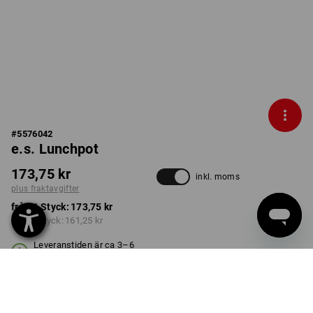
#
5576042
e.s. Lunchpot
173,75 kr
inkl. moms
plus fraktavgifter
från 1 Styck:
173,75 kr
från 3 Styck:
161,25 kr
Leveranstiden är ca 3–6
arbetsdagar
Rabatt på antal