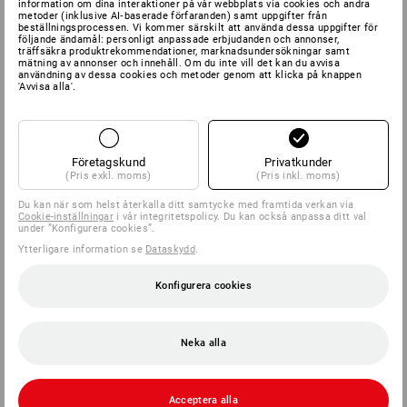
information om dina interaktioner på vår webbplats via cookies och andra
metoder (inklusive AI‑baserade förfaranden) samt uppgifter från
beställningsprocessen. Vi kommer särskilt att använda dessa uppgifter för
följande ändamål: personligt anpassade erbjudanden och annonser,
träffsäkra produktrekommendationer, marknadsundersökningar samt
mätning av annonser och innehåll. Om du inte vill det kan du avvisa
användning av dessa cookies och metoder genom att klicka på knappen
'Avvisa alla'.
Företagskund
Privatkunder
(Pris exkl. moms)
(Pris inkl. moms)
Du kan när som helst återkalla ditt samtycke med framtida verkan via
Cookie-inställningar
i vår integritetspolicy. Du kan också anpassa ditt val
under ”Konfigurera cookies”.
Ytterligare information se
Dataskydd
.
Konfigurera cookies
Neka alla
Acceptera alla