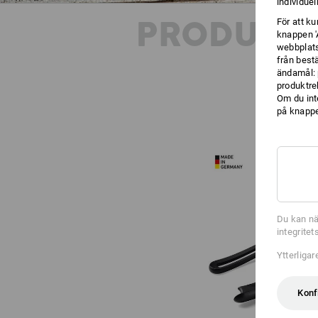
individuel
PRODUKT
För att k
knappen '
webbplats
från best
ändamål: 
produktre
Om du int
på knappen
Du kan nä
integrite
Ytterliga
Konf