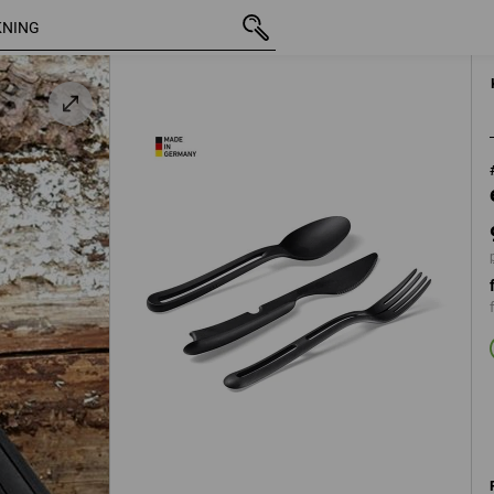
inkl. moms
98,75 kr
d
plus fraktavgifter