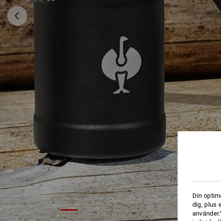
Din optim
dig, plus
använder.V