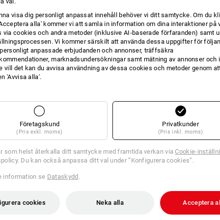
la val.
INFORMATION
unna visa dig personligt anpassat innehåll behöver vi ditt samtycke. Om du kl
Acceptera alla' kommer vi att samla in information om dina interaktioner på 
 via cookies och andra metoder (inklusive AI‑baserade förfaranden) samt u
ällningsprocessen. Vi kommer särskilt att använda dessa uppgifter för följa
personligt anpassade erbjudanden och annonser, träffsäkra
kommendationer, marknadsundersökningar samt mätning av annonser och i
Låt oss vara ärliga: To Go-bestick i s
e vill det kan du avvisa användning av dessa cookies och metoder genom att
njutning under lunchtiden. Ohanterligt,
 'Avvisa alla'.
lösning som gör allt annorlunda: ett tr
under någon lunchpaus! Lätt att hanter
robusta och ligger bra i handen. Gans
enhet och lossas igen. Och du behöve
dem bara i diskmaskinen och återanvä
Företagskund
Privatkunder
bestick-set till en miljövänlig lösning
(Pris exkl. moms)
(Pris inkl. moms)
dessutom en bra CO²-balans. För gläd
måltid!"
r som helst återkalla ditt samtycke med framtida verkan via
Cookie-inställn
tspolicy. Du kan också anpassa ditt val under ”Konfigurera cookies”.
BES
re information se
Dataskydd
.
3-delat bestick-set bestående a
igurera cookies
Neka alla
Acceptera al
kompakt och lätt att förvara ta
det termoplastiska materialet ä