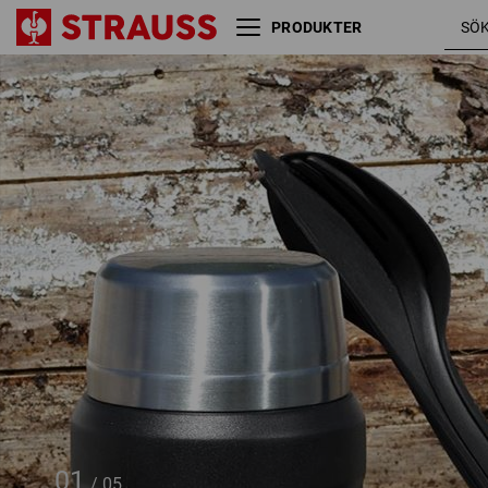
PRODUKTER
e.s. bestick-set
3-dela
01
/
05