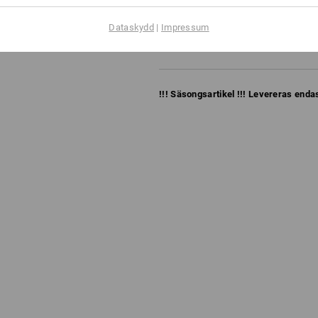
diskmaskinlämpade, melaminf
mått (L x B x H): 222 x 48 x 36
Dataskydd
|
Impressum
Made in Germany
!!! Säsongsartikel !!! Levereras endas