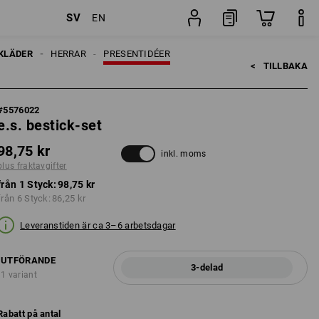
SV
EN
Styck
KLÄDER
HERRAR
PRESENTIDÉER
<   
TILLBAKA
#
5576022
e.s. bestick-set
98,75 kr
inkl. moms
plus fraktavgifter
från 1 Styck:
98,75 kr
från 6 Styck:
86,25 kr
Leveranstiden är ca 3–6 arbetsdagar
UTFÖRANDE
3-delad
1 variant
Rabatt på antal