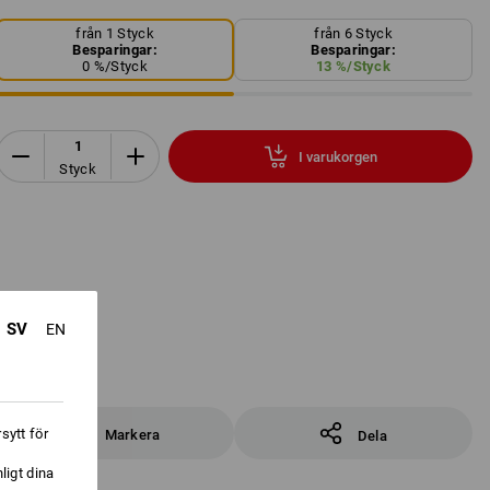
från 1 Styck
från 6 Styck
Besparingar:
Besparingar:
0
%/
Styck
13
%/
Styck
I varukorgen
Styck
SV
EN
sytt för
Markera
Dela
ligt dina