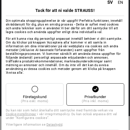
SV
EN
Tack för att ni valde STRAUSS!
Din optimala shoppingupplevelse är vår uppgift! Perfekta funktioner, innehåll
skräddarsytt för dig, plus en smidig process - Detta är syftet med cookies
och andra tekniker som vi använder.Vi ber därför om ditt samtycke till att
MATERIAL
lagra cookies och använda uppgifter enligt dina individuella val.
För att kunna visa dig personligt anpassat innehåll behöver vi ditt samtycke.
Om du klickar på knappen 'Acceptera alla' kommer vi att samla in
information om dina interaktioner på vår webbplats via cookies och andra
metoder (inklusive AI‑baserade förfaranden) samt uppgifter från
beställningsprocessen. Vi kommer särskilt att använda dessa uppgifter för
följande ändamål: personligt anpassade erbjudanden och annonser,
FIBERtwin® - basskikt
Merin
träffsäkra produktrekommendationer, marknadsundersökningar samt
och l
mätning av annonser och innehåll. Om du inte vill det kan du avvisa
De funktionella lättviktarna i serien FIBERtwin® BASIS håller
användning av dessa cookies och metoder genom att klicka på knappen
ger 
'Avvisa alla'.
kroppen torr och fräsch – även vid stor ansträngning. Det
andni
som kännetecknar det undre plaggskiktet är FIBERtwin®
skap
funktionsunderkläder och -t-shirts.
förhå
funk
+ Snabb upptagning och direkt borttransport av fukt
Företagskund
Privatkunder
(Pris exkl. moms)
(Pris inkl. moms)
+ Högsta rörlighet
Du kan när som helst återkalla ditt samtycke med framtida verkan via
+ Sympatiskt mot huden
Cookie-inställningar
i vår integritetspolicy. Du kan också anpassa ditt val
under ”Konfigurera cookies”.
Ytterligare information se
Dataskydd
.