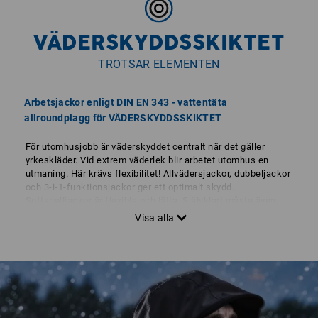
VÄDERSKYDDSSKIKTET
TROTSAR ELEMENTEN
Arbetsjackor enligt DIN EN 343 - vattentäta
allroundplagg för VÄDERSKYDDSSKIKTET
För utomhusjobb är väderskyddet centralt när det gäller
yrkeskläder. Vid extrem väderlek blir arbetet utomhus en
utmaning. Här krävs flexibilitet! Allvädersjackor, dubbeljackor
och 3-i-1-funktionsjackor ger ett optimalt skydd.
Softshelljackor är flexibla och lätta. Självklart måste även
skorna ge det skydd som behövs. Inom yrkes- och
skyddsskor väljer Strauss membranteknologi: dryplexx®
extreme och dryplexx® waterproof.