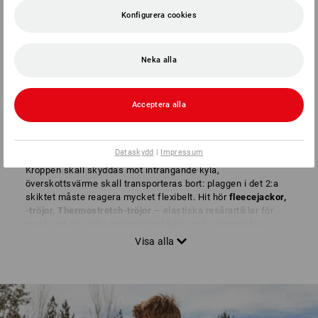
Konfigurera cookies
VÄRMESKIKTET
Neka alla
Isolering och rörelse
Acceptera alla
Fleecejacka & Co. som värmeskikt – lagra värme, avge
värme
Dataskydd
|
Impressum
Kroppen skall skyddas mot inträngande kyla,
överskottsvärme skall transporteras bort: plaggen i det 2:a
skiktet måste reagera mycket flexibelt. Hit hör
fleecejackor,
-tröjor, Thermostretch-tröjor
– elastiska resårartiklar för
mer komfort i olika materialtjocklekar och värmenivåer.
Mycket andningsaktiva produktmixer är idealiska för en
optimal cirkulation av kroppsvärme och frisk luft.