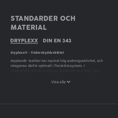
STANDARDER OCH
MATERIAL
dryplexx® - Väderskyddsskiktet
Våra
EN 3
dryplexx®- textilier har mycket hög andningsaktivitet, och
arbe
integreras därför optimalt i flerskiktssystem. I
andni
väderskyddsskiktet övertygar dryplexx® med High-Tech-
avsee
membranteknologi för vattentäta yrkesskor och vattentäta
tre k
funktionsplagg.
resp.