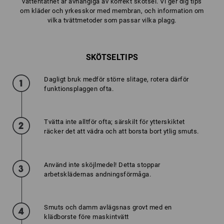
vattentäthet är avhängiga av korrekt skötsel. Vi ger dig tips
om kläder och yrkesskor med membran, och information om
vilka tvättmetoder som passar vilka plagg.
SKÖTSELTIPS
Dagligt bruk medför större slitage, rotera därför
funktionsplaggen ofta.
Tvätta inte alltför ofta; särskilt för ytterskiktet
räcker det att vädra och att borsta bort ytlig smuts.
Använd inte sköjlmedel! Detta stoppar
arbetsklädernas andningsförmåga.
Smuts och damm avlägsnas grovt med en
klädborste före maskintvätt