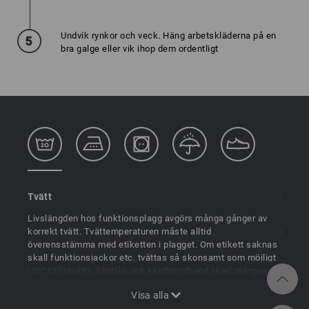
Undvik rynkor och veck. Häng arbetskläderna på en
bra galge eller vik ihop dem ordentligt
Tvätt
Stryk
Livslängden hos funktionsplagg avgörs många gånger av
De fles
korrekt tvätt. Tvättemperaturen måste alltid
med to
överensstämma med etiketten i plagget. Om etikett saknas
Men om
skall funktionsjackor etc. tvättas så skonsamt som möjligt
funktio
(30° C/fintvätt). Blixtlås och kardborrdband skall stängas
temper
före tvätt, och tvättmaskinen får inte lastas alltför full.
strykj
Sköljmedel och mjukgörande tillsatser i tvättmedel är
stryka