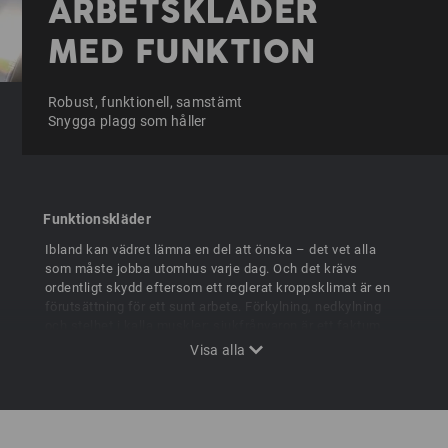
ARBETSKLÄDER
MED FUNKTION
Robust, funktionell, samstämt
Snygga plagg som håller
Funktionskläder
Ibland kan vädret lämna en del att önska – det vet alla
som måste jobba utomhus varje dag. Och det krävs
ordentligt skydd eftersom ett reglerat kroppsklimat är en
förutsättning för ett sunt arbete. Förkylning, nedkylning
och stelhet i kalla muskler: sjukfrånvaron är ett faktum.
Professionella arbetskläder är därför också
funktionskläder som skyddar på lång sikt – mot kraftig
värme, mot nedkylning och mot vädrets makter. e.s.
arbetskläder med funktion: när resultatet räknas!