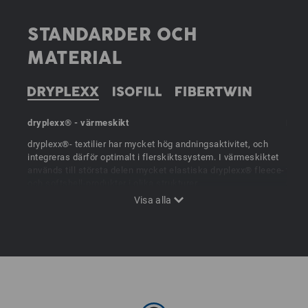
STANDARDER OCH
MATERIAL
dryplexx® - värmeskikt
ISOF
dryplexx®- textilier har mycket hög andningsaktivitet, och
Isole
integreras därför optimalt i flerskiktssystem. I värmeskiktet
I e.s
används till största delen mycket elastiska dryplexx® fleece-
foder
och softshell-produkter i olika strukturer.
utmär
Funkt
Tack 
ISOF
inte 