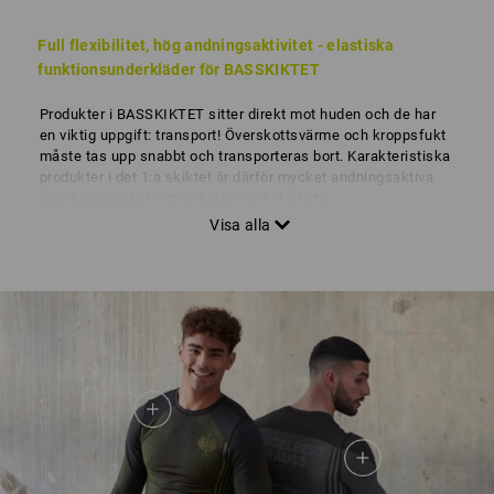
Full flexibilitet, hög andningsaktivitet - elastiska
funktionsunderkläder för BASSKIKTET
Produkter i BASSKIKTET sitter direkt mot huden och de har
en viktig uppgift: transport! Överskottsvärme och kroppsfukt
måste tas upp snabbt och transporteras bort. Karakteristiska
produkter i det 1:a skiktet är därför mycket andningsaktiva
funktionssockor, -underkläder och -t-shirts.